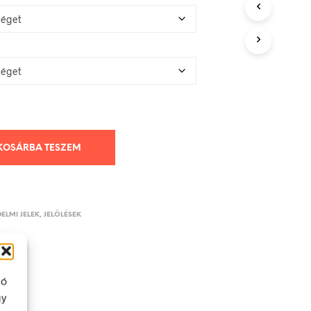
KOSÁRBA TESZEM
ELMI JELEK, JELÖLÉSEK
ló
gy