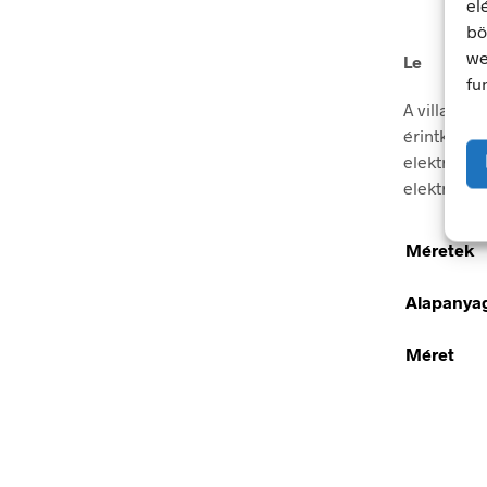
el
bö
we
Le
fu
A villamos
érintkezés
elektromos
elektromos
Méretek
Alapanya
Méret