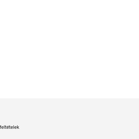
84
Ft
bruttó (nettó:
66
Ft
)
KOSÁRBA TESZEM
feltételek