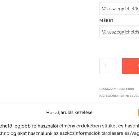
MÉRET
CIKKSZÁM:
ESS134001
KATEGÓRIA:
ÉRINTÉSVÉD
Hozzájárulás kezelése
lehető legjobb felhasználói élmény érdekében sütiket és hason
chnológiákat használunk az eszközinformációk tárolására és/va
LEÍRÁS
TOVÁBBI INFORMÁCIÓK