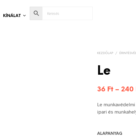
KÍNÁLAT
KEZDŐLAP
/
ÉRINTÉSVÉ
Le
36
Ft
–
240
Le munkavédelmi t
ipari és munkahel
ALAPANYAG