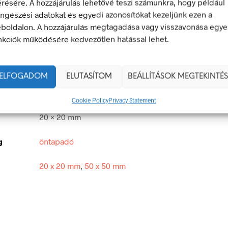
érésére. A hozzájárulás lehetővé teszi számunkra, hogy például
ngészési adatokat és egyedi azonosítókat kezeljünk ezen a
boldalon. A hozzájárulás megtagadása vagy visszavonása egye
nkciók működésére kedvezőtlen hatással lehet.
 energia bármely modern létesítmény létfontosságú része, de a 
 halálos következményekkel járhat. Éppen ezért fontos, hogy az
 biztonsági jelölések minden olyan helyen kihelyezésre kerülje
ELFOGADOM
ELUTASÍTOM
BEÁLLÍTÁSOK MEGTEKINTÉS
 veszély van jelen.
Cookie Policy
Privacy Statement
20 × 20 mm
g
öntapadó
20 x 20 mm
,
50 x 50 mm