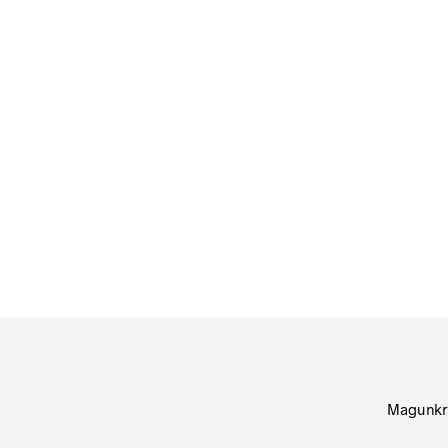
84
Ft
bruttó (nettó:
66
Ft
)
KOSÁRBA TESZEM
Magunkr