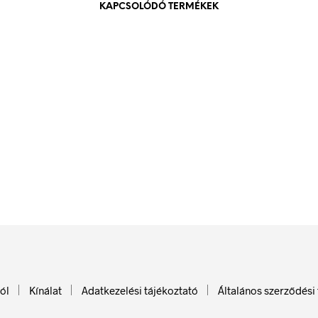
KAPCSOLÓDÓ TERMÉKEK
84
Ft
84
Ft
bruttó (nettó:
66
Ft
)
bruttó (nettó:
66
Ft
)
KOSÁRBA TESZEM
KOSÁRBA TESZEM
ól
Kínálat
Adatkezelési tájékoztató
Általános szerződési 