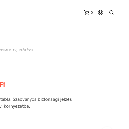
0
DELMI JELEK, JELÖLÉSEK
Ártartomány:
Ft
36 Ft
ábla. Szabványos biztonsági jelzés
-
yi környezetbe.
240 Ft