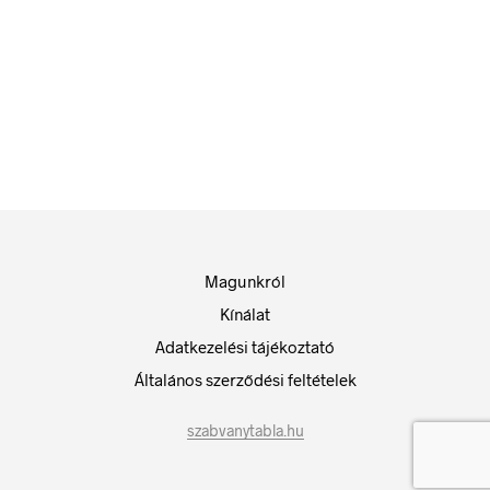
84
Ft
bruttó (nettó:
66
Ft
)
KOSÁRBA TESZEM
84
Ft
bruttó (nettó:
66
Ft
)
KOSÁRBA TESZEM
Magunkról
Kínálat
Adatkezelési tájékoztató
Általános szerződési feltételek
szabvanytabla.hu