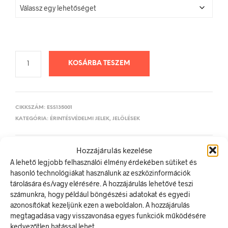
KOSÁRBA TESZEM
CIKKSZÁM:
ESS135001
KATEGÓRIA:
ÉRINTÉSVÉDELMI JELEK, JELÖLÉSEK
Hozzájárulás kezelése
ELŐZŐ TERMÉK
KÖVETKEZŐ TERMÉK
A lehető legjobb felhasználói élmény érdekében sütiket és
hasonló technológiákat használunk az eszközinformációk
tárolására és/vagy elérésére. A hozzájárulás lehetővé teszi
számunkra, hogy például böngészési adatokat és egyedi
LEÍRÁS
azonosítókat kezeljünk ezen a weboldalon. A hozzájárulás
megtagadása vagy visszavonása egyes funkciók működésére
TOVÁBBI INFORMÁCIÓK
kedvezőtlen hatással lehet.