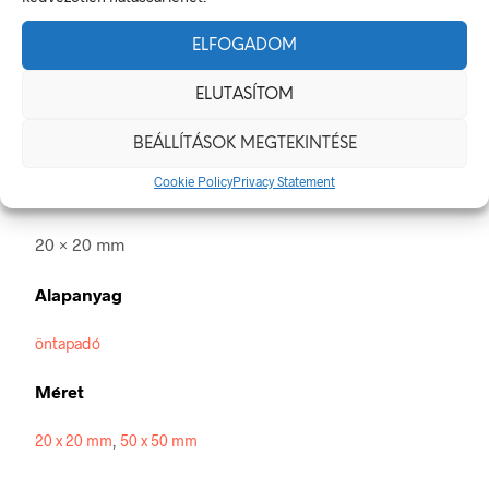
Ki
ELFOGADOM
A villamos energia bármely modern létesítmény létfontosságú
része, de a véletlen érintkezés halálos következményekkel
ELUTASÍTOM
járhat. Éppen ezért fontos, hogy az elektromos biztonsági
jelölések minden olyan helyen kihelyezésre kerüljenek ahol
BEÁLLÍTÁSOK MEGTEKINTÉSE
elektromos veszély van jelen.
Cookie Policy
Privacy Statement
Méretek
20 × 20 mm
Alapanyag
öntapadó
Méret
20 x 20 mm
,
50 x 50 mm