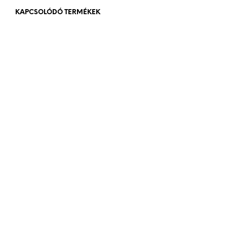
KAPCSOLÓDÓ TERMÉKEK
576
Ft
bruttó (nettó:
454
Ft
)
84
Ft
bruttó (nettó:
66
Ft
)
KOSÁRBA TESZEM
KOSÁRBA TESZEM