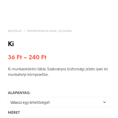
KEZDŐLAP
/
ÉRINTÉSVÉDELMI JELEK, JELÖLÉSEK
Ki
Ártartomány:
36
Ft
–
240
Ft
36 Ft
Ki munkavédelmi tábla. Szabványos biztonsági jelzés ipari és
-
munkahelyi környezetbe.
240 Ft
ALAPANYAG
MÉRET