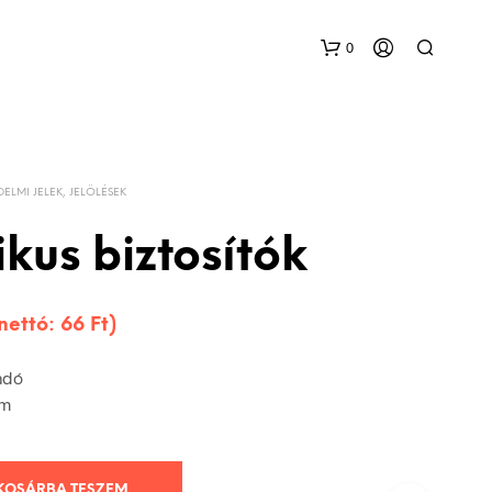
0
DELMI JELEK, JELÖLÉSEK
kus biztosítók
(nettó:
66
Ft
)
adó
mm
KOSÁRBA TESZEM