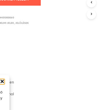
DH01000060
ELMI JELEK, JELÖLÉSEK
véletlen
ló
nek ahol
gy