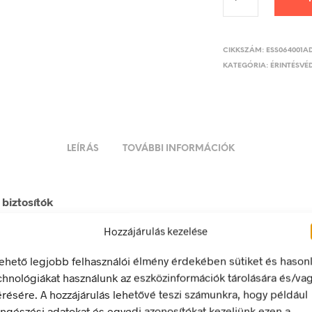
CIKKSZÁM:
ESS064001A
KATEGÓRIA:
ÉRINTÉSVÉD
LEÍRÁS
TOVÁBBI INFORMÁCIÓK
biztosítók
Hozzájárulás kezelése
 energia bármely modern létesítmény létfontosságú része, de a 
 halálos következményekkel járhat. Éppen ezért fontos, hogy az
lehető legjobb felhasználói élmény érdekében sütiket és hason
 biztonsági jelölések minden olyan helyen kihelyezésre kerülje
chnológiákat használunk az eszközinformációk tárolására és/va
 veszély van jelen.
érésére. A hozzájárulás lehetővé teszi számunkra, hogy például
ngészési adatokat és egyedi azonosítókat kezeljünk ezen a