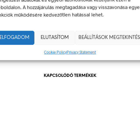
100 × 60 mm
boldalon. A hozzájárulás megtagadása vagy visszavonása egye
nkciók működésére kedvezőtlen hatással lehet.
g
öntapadó
100 x 60 mm
ELFOGADOM
ELUTASÍTOM
BEÁLLÍTÁSOK MEGTEKINTÉS
Cookie Policy
Privacy Statement
KAPCSOLÓDÓ TERMÉKEK