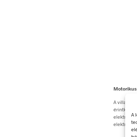
Motorikus 
A villamos
érintkezés
A 
elektromos
te
elektromos
el
bö