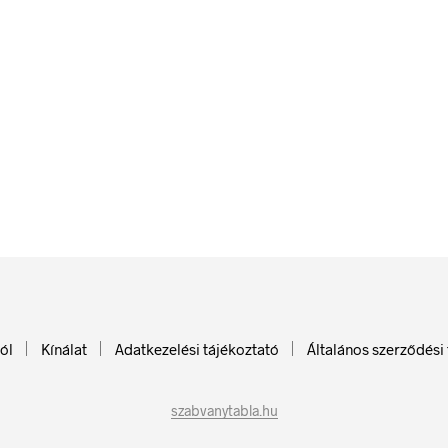
84
Ft
bruttó (nettó:
66
Ft
)
84
Ft
bruttó (nettó:
66
Ft
)
KOSÁRBA TESZEM
KOSÁRBA TESZEM
ól
Kínálat
Adatkezelési tájékoztató
Általános szerződési 
szabvanytabla.hu