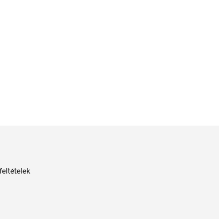
84
Ft
bruttó (nettó:
66
Ft
)
KOSÁRBA TESZEM
feltételek