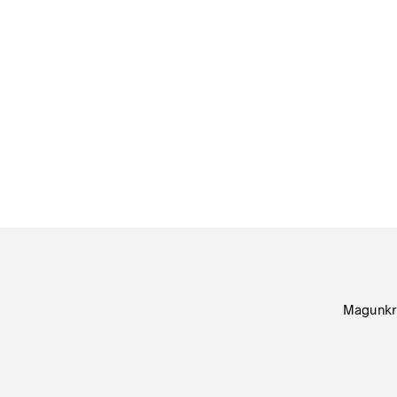
84
Ft
bruttó (nettó:
66
Ft
)
KOSÁRBA TESZEM
Magunkr