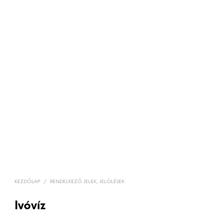
KEZDŐLAP
/
RENDELKEZŐ JELEK, JELÖLÉSEK
Ivóvíz