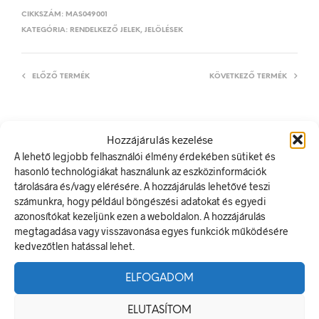
CIKKSZÁM:
MAS049001
KATEGÓRIA:
RENDELKEZŐ JELEK, JELÖLÉSEK
ELŐZŐ TERMÉK
KÖVETKEZŐ TERMÉK
Hozzájárulás kezelése
LEÍRÁS
A lehető legjobb felhasználói élmény érdekében sütiket és
TOVÁBBI INFORMÁCIÓK
hasonló technológiákat használunk az eszközinformációk
tárolására és/vagy elérésére. A hozzájárulás lehetővé teszi
Ivóvíz
számunkra, hogy például böngészési adatokat és egyedi
azonosítókat kezeljünk ezen a weboldalon. A hozzájárulás
A rendelkező jel olyan biztonsági jel, amely meghatározott
megtagadása vagy visszavonása egyes funkciók működésére
magatartást ír elő.
kedvezőtlen hatással lehet.
A termék megfelel a 2/1998. (I. 16.) MüM rendelet a
munkahelyen alkalmazandó biztonsági és egészségvédelmi
ELFOGADOM
jelzésekről szóló jogszabálynak
Méretek
ELUTASÍTOM