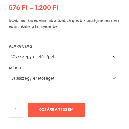
Ártartomány:
576
Ft
–
1.200
Ft
576 Ft
Ivóvíz munkavédelmi tábla. Szabványos biztonsági jelzés ipari
-
és munkahelyi környezetbe.
1.200 Ft
ALAPANYAG
MÉRET
KOSÁRBA TESZEM