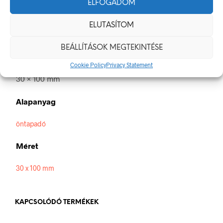
ELFOGADOM
magatartást ír elő.
A termék megfelel a 2/1998. (I. 16.) MüM rendelet a
munkahelyen alkalmazandó biztonsági és egészségvédelmi
ELUTASÍTOM
jelzésekről szóló jogszabálynak
BEÁLLÍTÁSOK MEGTEKINTÉSE
Méretek
Cookie Policy
Privacy Statement
30 × 100 mm
Alapanyag
öntapadó
Méret
30 x 100 mm
KAPCSOLÓDÓ TERMÉKEK