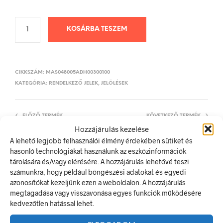
KOSÁRBA TESZEM
CIKKSZÁM:
MAS048005ADH00300100
KATEGÓRIA:
RENDELKEZŐ JELEK, JELÖLÉSEK
ELŐZŐ TERMÉK
KÖVETKEZŐ TERMÉK
Hozzájárulás kezelése
A lehető legjobb felhasználói élmény érdekében sütiket és
hasonló technológiákat használunk az eszközinformációk
tárolására és/vagy elérésére. A hozzájárulás lehetővé teszi
LEÍRÁS
számunkra, hogy például böngészési adatokat és egyedi
TOVÁBBI INFORMÁCIÓK
azonosítókat kezeljünk ezen a weboldalon. A hozzájárulás
megtagadása vagy visszavonása egyes funkciók működésére
5
kedvezőtlen hatással lehet.
A rendelkező jel olyan biztonsági jel, amely meghatározott