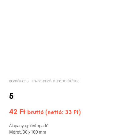
KEZDŐLAP
/
RENDELKEZŐ JELEK, JELÖLÉSEK
5
42
Ft
bruttó (nettó:
33
Ft
)
Alapanyag: öntapadó
Méret: 30 x 100 mm