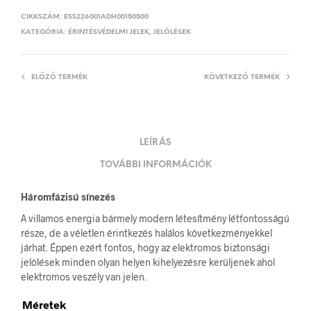
CIKKSZÁM:
ESS226001ADH00150500
KATEGÓRIA:
ÉRINTÉSVÉDELMI JELEK, JELÖLÉSEK
ELŐZŐ TERMÉK
KÖVETKEZŐ TERMÉK
LEÍRÁS
TOVÁBBI INFORMÁCIÓK
Háromfázisú sínezés
A villamos energia bármely modern létesítmény létfontosságú
része, de a véletlen érintkezés halálos következményekkel
járhat. Éppen ezért fontos, hogy az elektromos biztonsági
jelölések minden olyan helyen kihelyezésre kerüljenek ahol
elektromos veszély van jelen.
Méretek