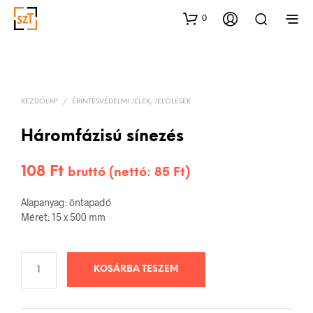
0
KEZDŐLAP
/
ÉRINTÉSVÉDELMI JELEK, JELÖLÉSEK
Háromfázisú sínezés
108
Ft
bruttó (nettó:
85
Ft
)
Alapanyag: öntapadó
Méret: 15 x 500 mm
KOSÁRBA TESZEM