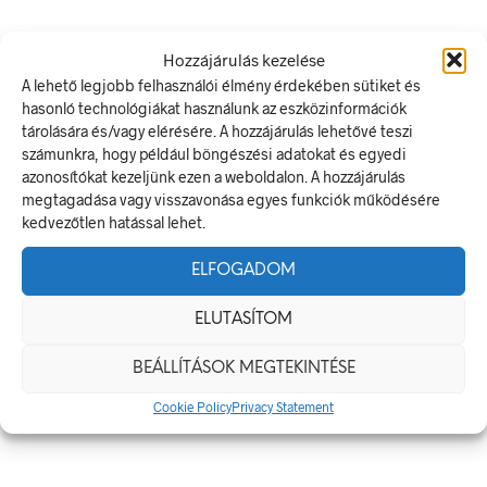
15 × 500 mm
Hozzájárulás kezelése
A lehető legjobb felhasználói élmény érdekében sütiket és
Alapanyag
hasonló technológiákat használunk az eszközinformációk
tárolására és/vagy elérésére. A hozzájárulás lehetővé teszi
öntapadó
számunkra, hogy például böngészési adatokat és egyedi
azonosítókat kezeljünk ezen a weboldalon. A hozzájárulás
Méret
megtagadása vagy visszavonása egyes funkciók működésére
kedvezőtlen hatással lehet.
15 x 500 mm
ELFOGADOM
KAPCSOLÓDÓ TERMÉKEK
ELUTASÍTOM
BEÁLLÍTÁSOK MEGTEKINTÉSE
Cookie Policy
Privacy Statement