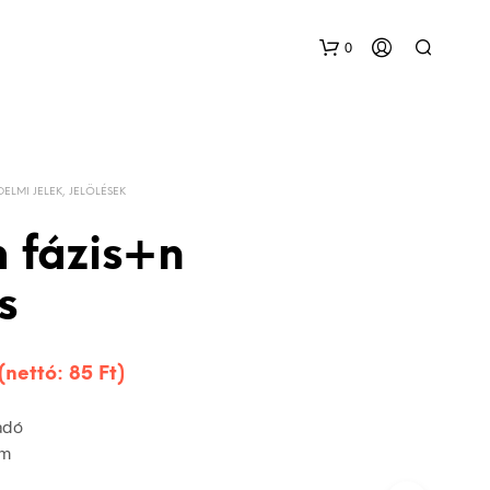
0
DELMI JELEK, JELÖLÉSEK
 fázis+n
s
 (nettó:
85
Ft
)
adó
mm