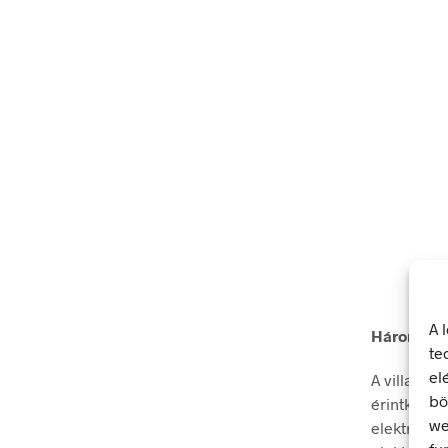
A 
Három fáz
te
el
A villamos
bö
érintkezés
we
elektromos