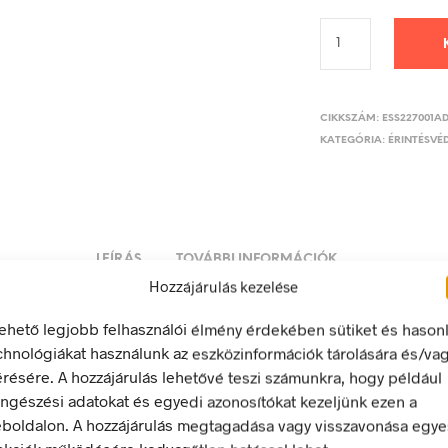
CIKKSZÁM:
ESS227001A
KATEGÓRIA:
ÉRINTÉSVÉD
LEÍRÁS
TOVÁBBI INFORMÁCIÓK
Hozzájárulás kezelése
lehető legjobb felhasználói élmény érdekében sütiket és hason
is+n sínezés
chnológiákat használunk az eszközinformációk tárolására és/va
érésére. A hozzájárulás lehetővé teszi számunkra, hogy például
 energia bármely modern létesítmény létfontosságú része, de a 
ngészési adatokat és egyedi azonosítókat kezeljünk ezen a
 halálos következményekkel járhat. Éppen ezért fontos, hogy az
boldalon. A hozzájárulás megtagadása vagy visszavonása egye
 biztonsági jelölések minden olyan helyen kihelyezésre kerülje