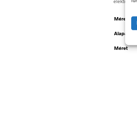
fu
elektromos
Méretek
Alapanya
Méret