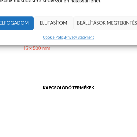
nkciók működésére kedvezőtlen hatással lehet.
 veszély van jelen.
15 × 500 mm
ELFOGADOM
ELUTASÍTOM
BEÁLLÍTÁSOK MEGTEKINTÉS
g
öntapadó
Cookie Policy
Privacy Statement
15 x 500 mm
KAPCSOLÓDÓ TERMÉKEK