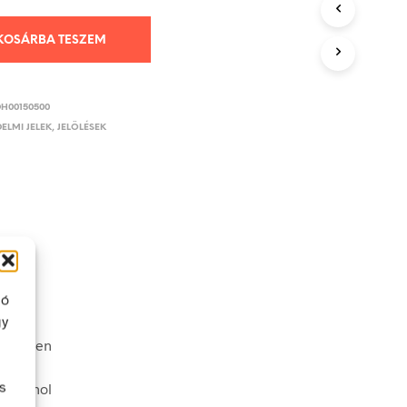
KOSÁRBA TESZEM
DH00150500
ELMI JELEK, JELÖLÉSEK
ló
gy
véletlen
s
nek ahol