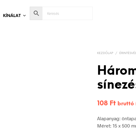
KÍNÁLAT
KEZDŐLAP
/
ÉRINTÉSVÉ
Három
sínezé
108
Ft
bruttó
Alapanyag: öntap
Méret: 15 x 500 