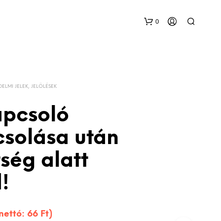
0
DELMI JELEK, JELÖLÉSEK
apcsoló
csolása után
tség alatt
!
(nettó:
66
Ft
)