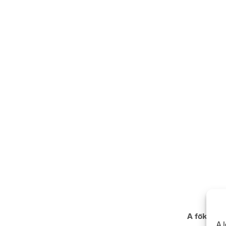
A főkapcso
A 