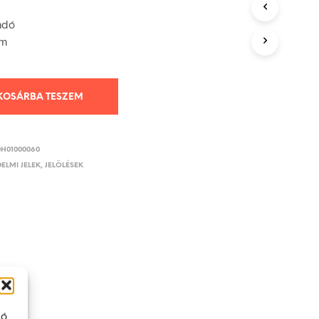
adó
mm
KOSÁRBA TESZEM
DH01000060
ELMI JELEK, JELÖLÉSEK
ló