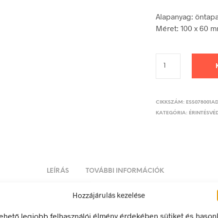
Alapanyag: öntap
Méret: 100 x 60 
CIKKSZÁM:
ESS078001A
KATEGÓRIA:
ÉRINTÉSVÉD
LEÍRÁS
TOVÁBBI INFORMÁCIÓK
Hozzájárulás kezelése
ló kikapcsolása után feszültség alatt marad!
lehető legjobb felhasználói élmény érdekében sütiket és hason