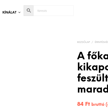
KÍNÁLAT
KEZDŐLAP
/
ÉRINTÉSVÉ
A fők
kikap
feszül
marad
84
Ft
bruttó 