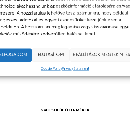
chnológiákat használunk az eszközinformációk tárolására és/va
 energia bármely modern létesítmény létfontosságú része, de a 
érésére. A hozzájárulás lehetővé teszi számunkra, hogy például
 halálos következményekkel járhat. Éppen ezért fontos, hogy az
ngészési adatokat és egyedi azonosítókat kezeljünk ezen a
 biztonsági jelölések minden olyan helyen kihelyezésre kerülje
boldalon. A hozzájárulás megtagadása vagy visszavonása egye
 veszély van jelen.
nkciók működésére kedvezőtlen hatással lehet.
100 × 60 mm
ELFOGADOM
ELUTASÍTOM
BEÁLLÍTÁSOK MEGTEKINTÉS
g
öntapadó
Cookie Policy
Privacy Statement
100 x 60 mm
KAPCSOLÓDÓ TERMÉKEK