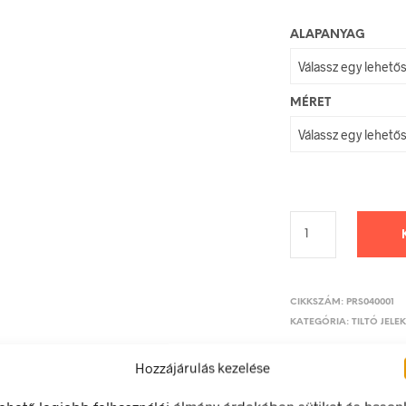
ALAPANYAG
MÉRET
CIKKSZÁM:
PRS040001
KATEGÓRIA:
TILTÓ JELE
Hozzájárulás kezelése
lehető legjobb felhasználói élmény érdekében sütiket és hason