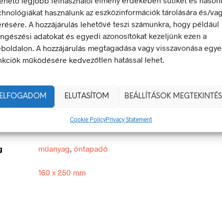
chnológiákat használunk az eszközinformációk tárolására és/va
LEÍRÁS
TOVÁBBI INFORMÁCIÓK
érésére. A hozzájárulás lehetővé teszi számunkra, hogy például
ngészési adatokat és egyedi azonosítókat kezeljünk ezen a
boldalon. A hozzájárulás megtagadása vagy visszavonása egye
yázni tilos!
nkciók működésére kedvezőtlen hatással lehet.
 olyan biztonsági jel, amely veszélyes magatartást tilt.
egfelel a 2/1998. (I. 16.) MüM rendelet a munkahelyen alkalma
 és egészségvédelmi jelzésekről szóló jogszabálynak
ELFOGADOM
ELUTASÍTOM
BEÁLLÍTÁSOK MEGTEKINTÉS
Cookie Policy
Privacy Statement
160 × 250 mm
g
műanyag
,
öntapadó
160 x 250 mm