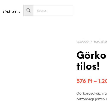
KÍNÁLAT
KEZDŐLAP
/
TILTÓ JELE
Görko
tilos!
576
Ft
–
1.
Görkorcsolyázni t
biztonsági jelzés