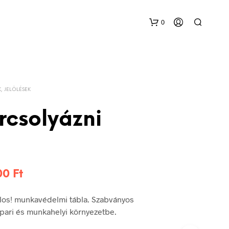
0
K, JELÖLÉSEK
rcsolyázni
Ártartomány:
200
Ft
576 Ft
ilos! munkavédelmi tábla. Szabványos
-
 ipari és munkahelyi környezetbe.
1.200 Ft