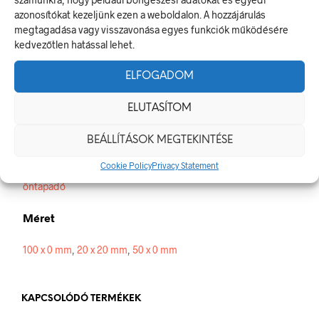
A figyelmeztető jel olyan biztonsági jel, amely valamely
azonosítókat kezeljünk ezen a weboldalon. A hozzájárulás
veszélyforrásra hívja fel a figyelmet.
megtagadása vagy visszavonása egyes funkciók működésére
A termék megfelel a 2/1998. (I. 16.) MüM rendelet a
kedvezőtlen hatással lehet.
munkahelyen alkalmazandó biztonsági és egészségvédelmi
jelzésekről szóló jogszabálynak
ELFOGADOM
Méretek
ELUTASÍTOM
20 × 20 mm
BEÁLLÍTÁSOK MEGTEKINTÉSE
Alapanyag
Cookie Policy
Privacy Statement
öntapadó
Méret
100 x 0 mm
,
20 x 20 mm
,
50 x 0 mm
KAPCSOLÓDÓ TERMÉKEK