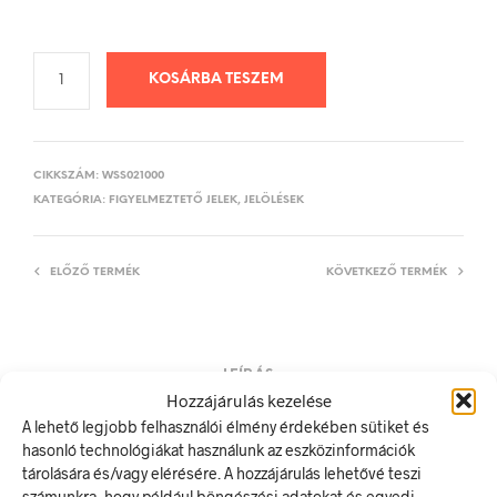
KOSÁRBA TESZEM
CIKKSZÁM:
WSS021000
KATEGÓRIA:
FIGYELMEZTETŐ JELEK, JELÖLÉSEK
ELŐZŐ TERMÉK
KÖVETKEZŐ TERMÉK
LEÍRÁS
Hozzájárulás kezelése
TOVÁBBI INFORMÁCIÓK
A lehető legjobb felhasználói élmény érdekében sütiket és
hasonló technológiákat használunk az eszközinformációk
Forgó szerszám
tárolására és/vagy elérésére. A hozzájárulás lehetővé teszi
számunkra, hogy például böngészési adatokat és egyedi