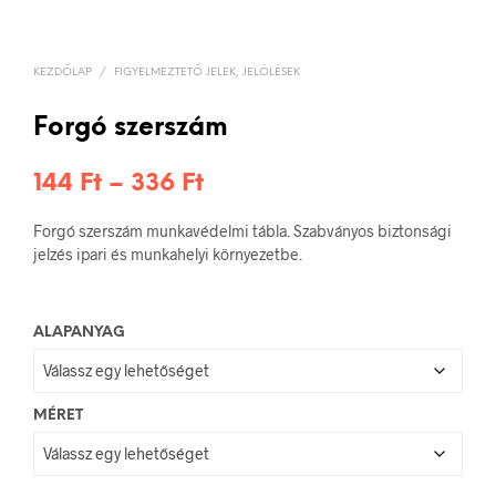
KEZDŐLAP
/
FIGYELMEZTETŐ JELEK, JELÖLÉSEK
Forgó szerszám
Ártartomány:
144
Ft
–
336
Ft
144 Ft
Forgó szerszám munkavédelmi tábla. Szabványos biztonsági
-
jelzés ipari és munkahelyi környezetbe.
336 Ft
ALAPANYAG
MÉRET