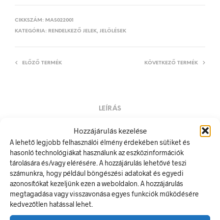
CIKKSZÁM:
MAS022001
KATEGÓRIA:
RENDELKEZŐ JELEK, JELÖLÉSEK
ELŐZŐ TERMÉK
KÖVETKEZŐ TERMÉK
LEÍRÁS
TOVÁBBI INFORMÁCIÓK
Hozzájárulás kezelése
A lehető legjobb felhasználói élmény érdekében sütiket és
Fertőtlenítő kézmosás kötelező!
hasonló technológiákat használunk az eszközinformációk
A rendelkező jel olyan biztonsági jel, amely meghatározott
tárolására és/vagy elérésére. A hozzájárulás lehetővé teszi
magatartást ír elő.
számunkra, hogy például böngészési adatokat és egyedi
A termék megfelel a 2/1998. (I. 16.) MüM rendelet a
azonosítókat kezeljünk ezen a weboldalon. A hozzájárulás
munkahelyen alkalmazandó biztonsági és egészségvédelmi
megtagadása vagy visszavonása egyes funkciók működésére
jelzésekről szóló jogszabálynak
kedvezőtlen hatással lehet.