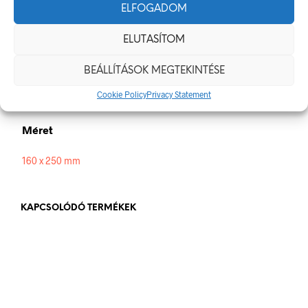
Méretek
ELFOGADOM
160 × 250 mm
ELUTASÍTOM
Alapanyag
BEÁLLÍTÁSOK MEGTEKINTÉSE
Cookie Policy
Privacy Statement
műanyag
,
öntapadó
Méret
160 x 250 mm
KAPCSOLÓDÓ TERMÉKEK