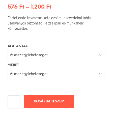
Ártartomány:
576
Ft
–
1.200
Ft
576 Ft
Fertőtlenítő kézmosás kötelező! munkavédelmi tábla.
-
Szabványos biztonsági jelzés ipari és munkahelyi
környezetbe.
1.200 Ft
ALAPANYAG
MÉRET
KOSÁRBA TESZEM