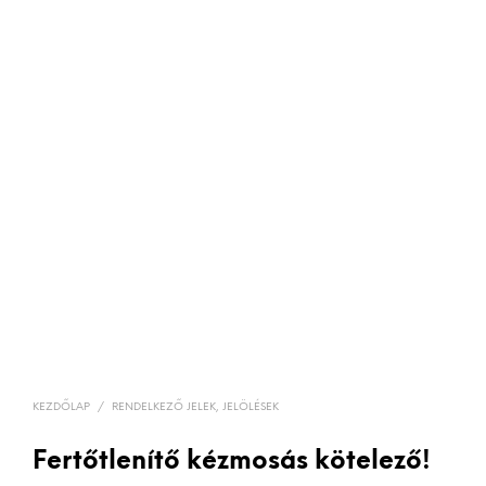
KEZDŐLAP
/
RENDELKEZŐ JELEK, JELÖLÉSEK
Fertőtlenítő kézmosás kötelező!