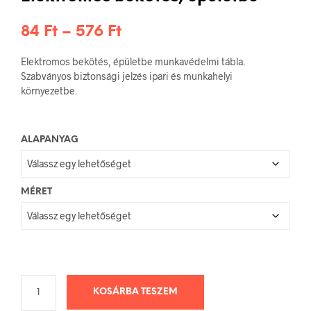
Ártartomány:
84
Ft
–
576
Ft
84 Ft
Elektromos bekötés, épületbe munkavédelmi tábla.
-
Szabványos biztonsági jelzés ipari és munkahelyi
környezetbe.
576 Ft
ALAPANYAG
MÉRET
KOSÁRBA TESZEM