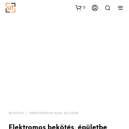
0
KEZDŐLAP
/
ÉRINTÉSVÉDELMI JELEK, JELÖLÉSEK
Elektromos bekötés, épületbe