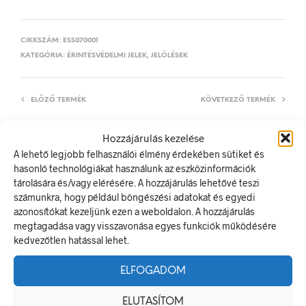
CIKKSZÁM:
ESS070001
KATEGÓRIA:
ÉRINTÉSVÉDELMI JELEK, JELÖLÉSEK
ELŐZŐ TERMÉK
KÖVETKEZŐ TERMÉK
Hozzájárulás kezelése
A lehető legjobb felhasználói élmény érdekében sütiket és
LEÍRÁS
hasonló technológiákat használunk az eszközinformációk
tárolására és/vagy elérésére. A hozzájárulás lehetővé teszi
TOVÁBBI INFORMÁCIÓK
számunkra, hogy például böngészési adatokat és egyedi
azonosítókat kezeljünk ezen a weboldalon. A hozzájárulás
Elektromos bekötés, épületbe
megtagadása vagy visszavonása egyes funkciók működésére
A villamos energia bármely modern létesítmény létfontosságú
kedvezőtlen hatással lehet.
része, de a véletlen érintkezés halálos következményekkel
járhat. Éppen ezért fontos, hogy az elektromos biztonsági
ELFOGADOM
jelölések minden olyan helyen kihelyezésre kerüljenek ahol
elektromos veszély van jelen.
ELUTASÍTOM