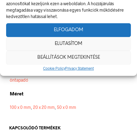
A figyelmeztető jel olyan biztonsági jel, amely valamely
azonosítókat kezeljünk ezen a weboldalon. A hozzájárulás
veszélyforrásra hívja fel a figyelmet.
megtagadása vagy visszavonása egyes funkciók működésére
A termék megfelel a 2/1998. (I. 16.) MüM rendelet a
kedvezőtlen hatással lehet.
munkahelyen alkalmazandó biztonsági és egészségvédelmi
jelzésekről szóló jogszabálynak
ELFOGADOM
Méretek
ELUTASÍTOM
20 × 20 mm
BEÁLLÍTÁSOK MEGTEKINTÉSE
Alapanyag
Cookie Policy
Privacy Statement
öntapadó
Méret
100 x 0 mm
,
20 x 20 mm
,
50 x 0 mm
KAPCSOLÓDÓ TERMÉKEK