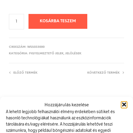
KOSÁRBA TESZEM
CIKKSZÁM:
WSS033000
KATEGÓRIA:
FIGYELMEZTETŐ JELEK, JELÖLÉSEK
ELŐZŐ TERMÉK
KÖVETKEZŐ TERMÉK
LEÍRÁS
Hozzájárulás kezelése
TOVÁBBI INFORMÁCIÓK
A lehető legjobb felhasználói élmény érdekében sütiket és
hasonló technológiákat használunk az eszközinformációk
tárolására és/vagy elérésére. A hozzájárulás lehetővé teszi
Borulásveszély!
számunkra, hogy például böngészési adatokat és egyedi