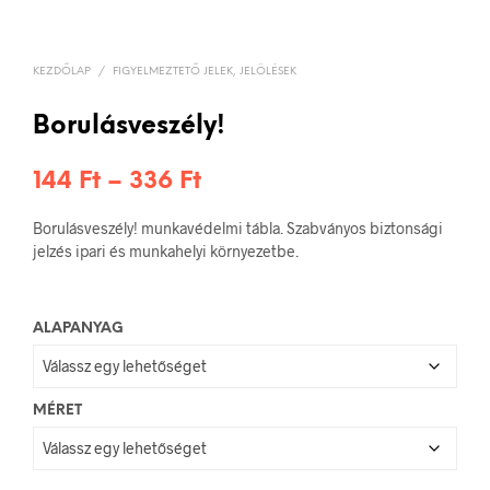
KEZDŐLAP
/
FIGYELMEZTETŐ JELEK, JELÖLÉSEK
Borulásveszély!
Ártartomány:
144
Ft
–
336
Ft
144 Ft
Borulásveszély! munkavédelmi tábla. Szabványos biztonsági
-
jelzés ipari és munkahelyi környezetbe.
336 Ft
ALAPANYAG
MÉRET