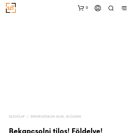
0
KEZDŐLAP
/
ÉRINTÉSVÉDELMI JELEK, JELÖLÉSEK
Bekapcsolni tilos! Földelve!