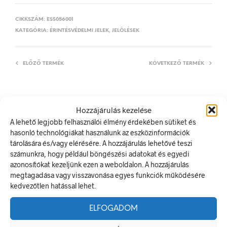
CIKKSZÁM:
ESS056001
KATEGÓRIA:
ÉRINTÉSVÉDELMI JELEK, JELÖLÉSEK
ELŐZŐ TERMÉK
KÖVETKEZŐ TERMÉK
Hozzájárulás kezelése
LEÍRÁS
A lehető legjobb felhasználói élmény érdekében sütiket és
TOVÁBBI INFORMÁCIÓK
hasonló technológiákat használunk az eszközinformációk
tárolására és/vagy elérésére. A hozzájárulás lehetővé teszi
Bekapcsolni tilos! Földelve!
számunkra, hogy például böngészési adatokat és egyedi
azonosítókat kezeljünk ezen a weboldalon. A hozzájárulás
A villamos energia bármely modern létesítmény létfontosságú
megtagadása vagy visszavonása egyes funkciók működésére
része, de a véletlen érintkezés halálos következményekkel
kedvezőtlen hatással lehet.
járhat. Éppen ezért fontos, hogy az elektromos biztonsági
jelölések minden olyan helyen kihelyezésre kerüljenek ahol
ELFOGADOM
elektromos veszély van jelen.