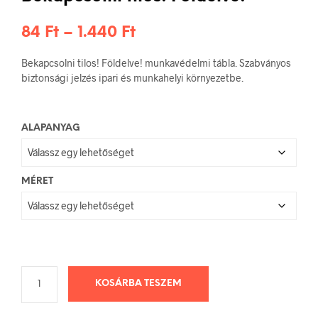
Ártartomány:
84
Ft
–
1.440
Ft
84 Ft
Bekapcsolni tilos! Földelve! munkavédelmi tábla. Szabványos
-
biztonsági jelzés ipari és munkahelyi környezetbe.
1.440 Ft
ALAPANYAG
MÉRET
KOSÁRBA TESZEM