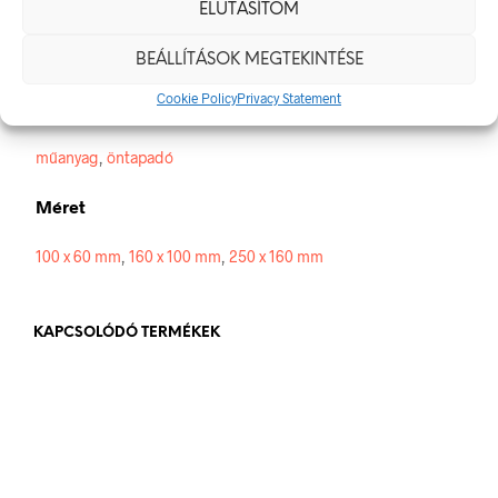
Méretek
ELUTASÍTOM
100 × 60 mm
BEÁLLÍTÁSOK MEGTEKINTÉSE
Cookie Policy
Privacy Statement
Alapanyag
műanyag
,
öntapadó
Méret
100 x 60 mm
,
160 x 100 mm
,
250 x 160 mm
KAPCSOLÓDÓ TERMÉKEK