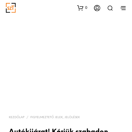
0
KEZDŐLAP
/
FIGYELMEZTETŐ JELEK, JELÖLÉSEK