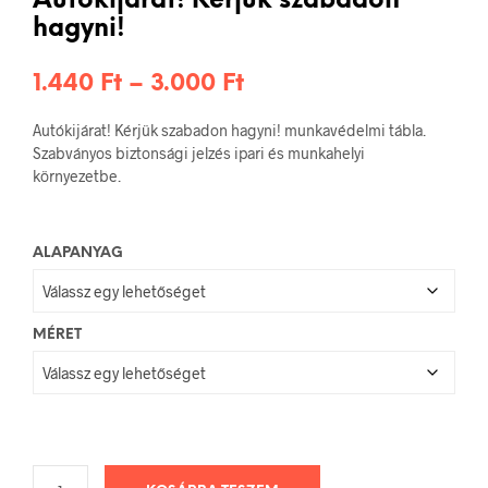
Autókijárat! Kérjük szabadon
hagyni!
Ártartomány:
1.440
Ft
–
3.000
Ft
1.440 Ft
Autókijárat! Kérjük szabadon hagyni! munkavédelmi tábla.
-
Szabványos biztonsági jelzés ipari és munkahelyi
környezetbe.
3.000 Ft
ALAPANYAG
MÉRET