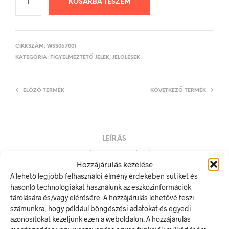
KOSÁRBA TESZEM
CIKKSZÁM:
WSS067001
KATEGÓRIA:
FIGYELMEZTETŐ JELEK, JELÖLÉSEK
ELŐZŐ TERMÉK
KÖVETKEZŐ TERMÉK
LEÍRÁS
TOVÁBBI INFORMÁCIÓK
Hozzájárulás kezelése
A lehető legjobb felhasználói élmény érdekében sütiket és
Autókijárat! Kérjük szabadon hagyni!
hasonló technológiákat használunk az eszközinformációk
A figyelmeztető jel olyan biztonsági jel, amely valamely
tárolására és/vagy elérésére. A hozzájárulás lehetővé teszi
veszélyforrásra hívja fel a figyelmet.
számunkra, hogy például böngészési adatokat és egyedi
A termék megfelel a 2/1998. (I. 16.) MüM rendelet a
azonosítókat kezeljünk ezen a weboldalon. A hozzájárulás
munkahelyen alkalmazandó biztonsági és egészségvédelmi