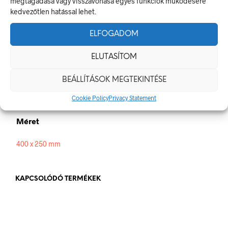
megtagadása vagy visszavonása egyes funkciók működésére
jelzésekről szóló jogszabálynak
kedvezőtlen hatással lehet.
Méretek
ELFOGADOM
400 × 250 mm
ELUTASÍTOM
Alapanyag
BEÁLLÍTÁSOK MEGTEKINTÉSE
Cookie Policy
Privacy Statement
műanyag
,
öntapadó
Méret
400 x 250 mm
KAPCSOLÓDÓ TERMÉKEK