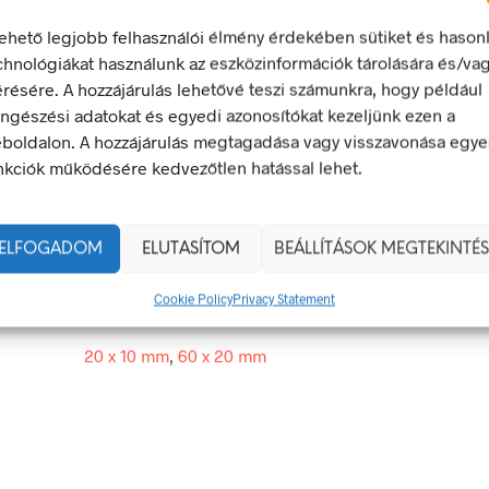
lehető legjobb felhasználói élmény érdekében sütiket és hason
chnológiákat használunk az eszközinformációk tárolására és/va
érésére. A hozzájárulás lehetővé teszi számunkra, hogy például
 energia bármely modern létesítmény létfontosságú része, de a 
ngészési adatokat és egyedi azonosítókat kezeljünk ezen a
 halálos következményekkel járhat. Éppen ezért fontos, hogy az
boldalon. A hozzájárulás megtagadása vagy visszavonása egye
 biztonsági jelölések minden olyan helyen kihelyezésre kerülje
nkciók működésére kedvezőtlen hatással lehet.
 veszély van jelen.
ELFOGADOM
20 × 10 mm
ELUTASÍTOM
BEÁLLÍTÁSOK MEGTEKINTÉS
Cookie Policy
Privacy Statement
g
öntapadó
20 x 10 mm
,
60 x 20 mm