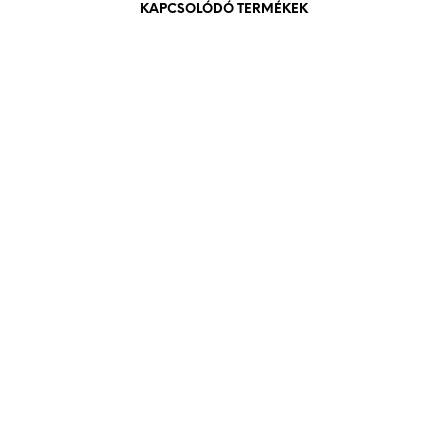
KAPCSOLÓDÓ TERMÉKEK
84
Ft
bruttó (nettó:
66
Ft
)
KOSÁRBA TESZEM
84
Ft
bruttó (nettó:
66
Ft
)
KOSÁRBA TESZEM