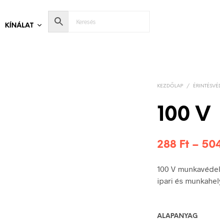
KÍNÁLAT
KEZDŐLAP
/
ÉRINTÉSVÉ
100 V
288
Ft
–
50
100 V munkavédelm
ipari és munkahel
ALAPANYAG