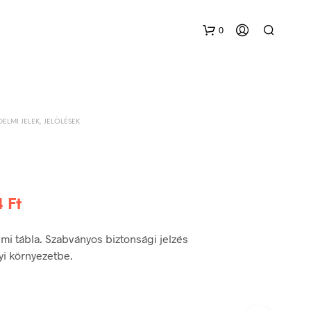
0
DELMI JELEK, JELÖLÉSEK
Ártartomány:
4
Ft
288 Ft
i tábla. Szabványos biztonsági jelzés
-
yi környezetbe.
504 Ft