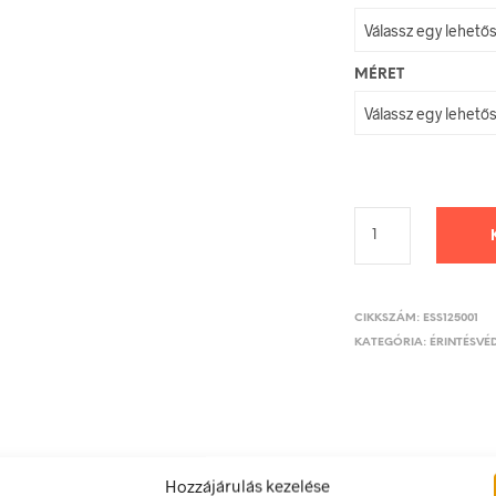
MÉRET
CIKKSZÁM:
ESS125001
KATEGÓRIA:
ÉRINTÉSVÉD
LEÍRÁS
TOVÁBBI INFORMÁCIÓK
Hozzájárulás kezelése