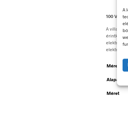
A 
100 V
te
el
A villamos
bö
érintkezés
we
elektromos
fu
elektromos
Méretek
Alapanya
Méret