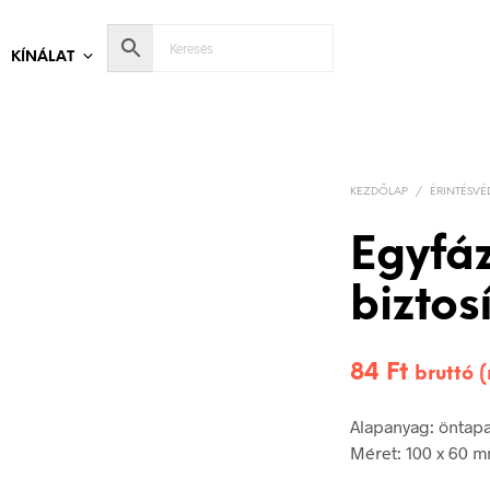
KÍNÁLAT
KEZDŐLAP
/
ÉRINTÉSVÉ
Egyfáz
biztosí
84
Ft
bruttó 
Alapanyag: öntap
Méret: 100 x 60 