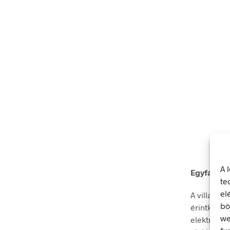
A 
Egyfázisú 
te
el
A villamos
bö
érintkezés
we
elektromos