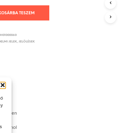
KOSÁRBA TESZEM
DH01000060
ELMI JELEK, JELÖLÉSEK
ló
gy
véletlen
s
nek ahol