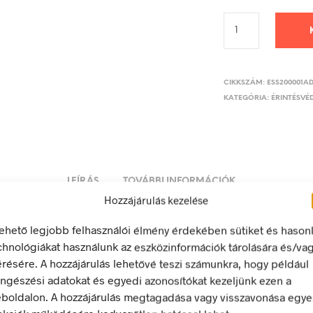
CIKKSZÁM:
ESS200001A
KATEGÓRIA:
ÉRINTÉSVÉD
LEÍRÁS
TOVÁBBI INFORMÁCIÓK
Hozzájárulás kezelése
lehető legjobb felhasználói élmény érdekében sütiket és hason
késes biztosító (1)
chnológiákat használunk az eszközinformációk tárolására és/va
érésére. A hozzájárulás lehetővé teszi számunkra, hogy például
 energia bármely modern létesítmény létfontosságú része, de a 
ngészési adatokat és egyedi azonosítókat kezeljünk ezen a
 halálos következményekkel járhat. Éppen ezért fontos, hogy az
boldalon. A hozzájárulás megtagadása vagy visszavonása egye
 biztonsági jelölések minden olyan helyen kihelyezésre kerülje