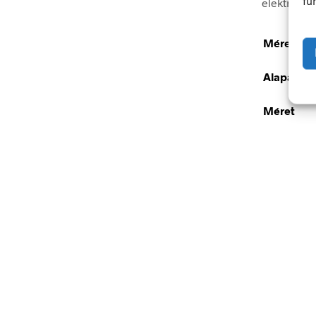
fu
elektromos
Méretek
Alapanya
Méret