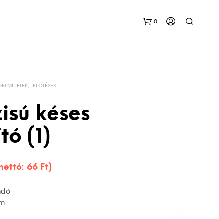
0
DELMI JELEK, JELÖLÉSEK
isú késes
tó (1)
(nettó:
66
Ft
)
adó
mm