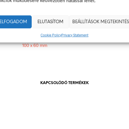
nkciók működésére kedvezőtlen hatással lehet.
 veszély van jelen.
100 × 60 mm
ELFOGADOM
ELUTASÍTOM
BEÁLLÍTÁSOK MEGTEKINTÉS
g
öntapadó
Cookie Policy
Privacy Statement
100 x 60 mm
KAPCSOLÓDÓ TERMÉKEK