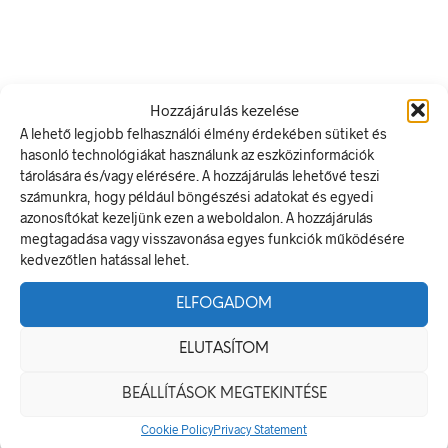
terméknek
termé
több
több
variációja
variáci
van.
van.
A
A
változatok
változa
Hozzájárulás kezelése
a
a
A lehető legjobb felhasználói élmény érdekében sütiket és
termékoldalon
termék
hasonló technológiákat használunk az eszközinformációk
választhatók
válasz
Ártartomány:
Ártartomány:
360
Ft
–
750
Ft
360
Ft
–
750
Ft
tárolására és/vagy elérésére. A hozzájárulás lehetővé teszi
ki
ki
360 Ft
360 Ft
OPCIÓK VÁLASZTÁSA
Ennek
OPCIÓK VÁLASZTÁSA
Ennek
számunkra, hogy például böngészési adatokat és egyedi
-
-
a
a
750 Ft
750 Ft
azonosítókat kezeljünk ezen a weboldalon. A hozzájárulás
terméknek
termé
megtagadása vagy visszavonása egyes funkciók működésére
több
több
kedvezőtlen hatással lehet.
variációja
variáci
van.
van.
A
A
ELFOGADOM
változatok
változa
a
a
ELUTASÍTOM
termékoldalon
termék
választhatók
válasz
Ártartomány:
Ártartomány:
360
Ft
–
750
Ft
360
Ft
–
750
Ft
BEÁLLÍTÁSOK MEGTEKINTÉSE
ki
ki
360 Ft
360 Ft
OPCIÓK VÁLASZTÁSA
Ennek
OPCIÓK VÁLASZTÁSA
Ennek
-
-
a
a
Cookie Policy
Privacy Statement
750 Ft
750 Ft
terméknek
termé