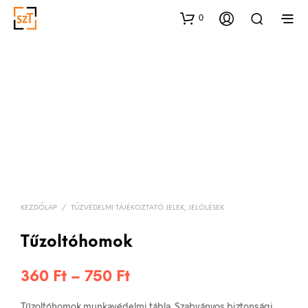
0
KEZDŐLAP
/
TŰZVÉDELMI TÁJÉKOZTATÓ JELEK, JELÖLÉSEK
Tűzoltóhomok
Ártartomány:
360
Ft
–
750
Ft
360 Ft
Tűzoltóhomok munkavédelmi tábla. Szabványos biztonsági