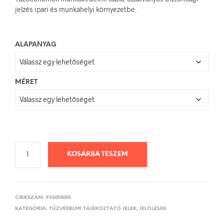
-
jelzés ipari és munkahelyi környezetbe.
750 Ft
ALAPANYAG
MÉRET
KOSÁRBA TESZEM
CIKKSZÁM:
FSS015001
KATEGÓRIA:
TŰZVÉDELMI TÁJÉKOZTATÓ JELEK, JELÖLÉSEK