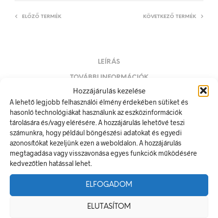
ELŐZŐ TERMÉK
KÖVETKEZŐ TERMÉK
LEÍRÁS
TOVÁBBI INFORMÁCIÓK
Hozzájárulás kezelése
Tűzoltóhomok
A lehető legjobb felhasználói élmény érdekében sütiket és
hasonló technológiákat használunk az eszközinformációk
A tűzvédelmi tájékoztató jel olyan biztonsági jel, amely
tárolására és/vagy elérésére. A hozzájárulás lehetővé teszi
tűzvédelmi berendezés, eszköz vagy tűzoltó készülék
számunkra, hogy például böngészési adatokat és egyedi
elhelyezését jelzi.
azonosítókat kezeljünk ezen a weboldalon. A hozzájárulás
A termék megfelel a 2/1998. (I. 16.) MüM rendelet a
megtagadása vagy visszavonása egyes funkciók működésére
munkahelyen alkalmazandó biztonsági és egészségvédelmi
kedvezőtlen hatással lehet.
jelzésekről szóló jogszabálynak
ELFOGADOM
Méretek
ELUTASÍTOM
250 × 100 mm