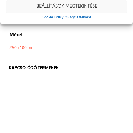
BEÁLLÍTÁSOK MEGTEKINTÉSE
Alapanyag
Cookie Policy
Privacy Statement
műanyag
,
öntapadó
Méret
250 x 100 mm
KAPCSOLÓDÓ TERMÉKEK
84
Ft
bruttó (nettó:
66
Ft
)
KOSÁRBA TESZEM