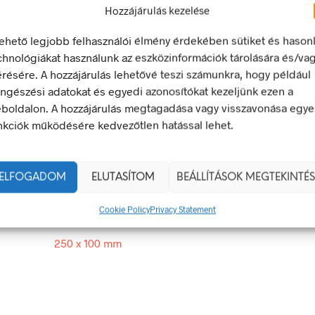
LEÍRÁS
TOVÁBBI INFORMÁCIÓK
Hozzájárulás kezelése
lehető legjobb felhasználói élmény érdekében sütiket és hason
erelvény
chnológiákat használunk az eszközinformációk tárolására és/va
érésére. A hozzájárulás lehetővé teszi számunkra, hogy például
mi tájékoztató jel olyan biztonsági jel, amely tűzvédelmi berend
ngészési adatokat és egyedi azonosítókat kezeljünk ezen a
 tűzoltó készülék elhelyezését jelzi.
boldalon. A hozzájárulás megtagadása vagy visszavonása egye
egfelel a 2/1998. (I. 16.) MüM rendelet a munkahelyen alkalma
nkciók működésére kedvezőtlen hatással lehet.
 és egészségvédelmi jelzésekről szóló jogszabálynak
250 × 100 mm
ELFOGADOM
ELUTASÍTOM
BEÁLLÍTÁSOK MEGTEKINTÉS
g
műanyag
,
öntapadó
Cookie Policy
Privacy Statement
250 x 100 mm