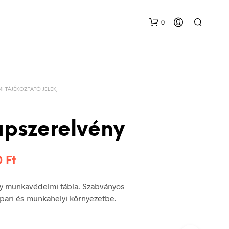
0
I TÁJÉKOZTATÓ JELEK,
apszerelvény
Ártartomány:
0
Ft
360 Ft
y munkavédelmi tábla. Szabványos
-
 ipari és munkahelyi környezetbe.
750 Ft