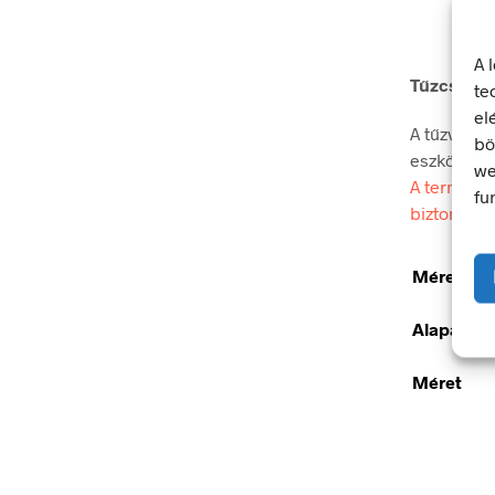
A 
Tűzcsapsz
te
el
A tűzvédel
bö
eszköz vagy
we
A termék m
fu
biztonsági
Méretek
Alapanya
Méret