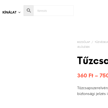
KÍNÁLAT
KEZDŐLAP
/
TŰZVÉDELM
JELÖLÉSEK
Tűzcs
360
Ft
–
75
Tűzcsapszerelvén
biztonsági jelzés