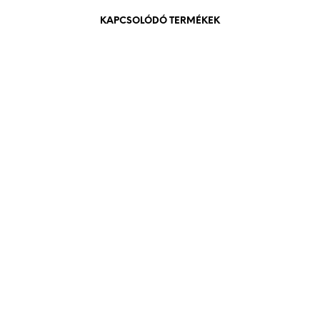
KAPCSOLÓDÓ TERMÉKEK
432
Ft
bruttó (nettó:
340
Ft
)
KOSÁRBA TESZEM
720
Ft
bruttó (nettó:
567
Ft
)
KOSÁRBA TESZEM