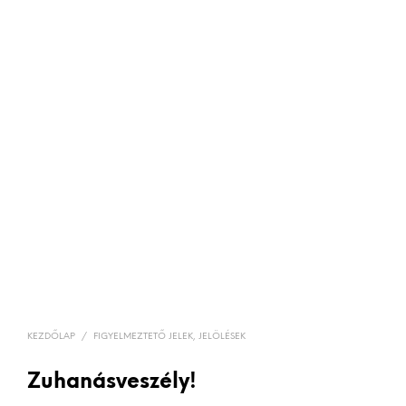
KEZDŐLAP
/
FIGYELMEZTETŐ JELEK, JELÖLÉSEK
Zuhanásveszély!