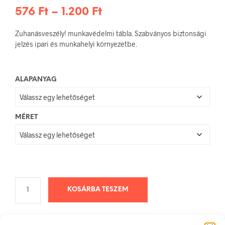
Ártartomány:
576
Ft
–
1.200
Ft
576 Ft
Zuhanásveszély! munkavédelmi tábla. Szabványos biztonsági
-
jelzés ipari és munkahelyi környezetbe.
1.200 Ft
ALAPANYAG
MÉRET
KOSÁRBA TESZEM