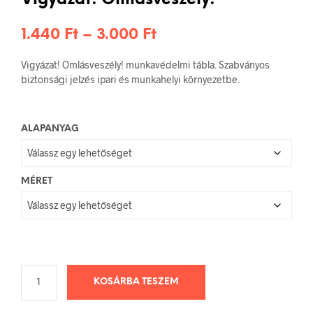
Ártartomány:
1.440
Ft
–
3.000
Ft
1.440 Ft
Vigyázat! Omlásveszély! munkavédelmi tábla. Szabványos
-
biztonsági jelzés ipari és munkahelyi környezetbe.
3.000 Ft
ALAPANYAG
MÉRET
KOSÁRBA TESZEM