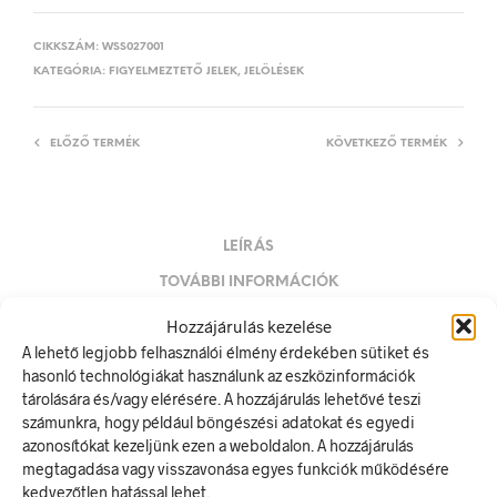
CIKKSZÁM:
WSS027001
KATEGÓRIA:
FIGYELMEZTETŐ JELEK, JELÖLÉSEK
ELŐZŐ TERMÉK
KÖVETKEZŐ TERMÉK
LEÍRÁS
TOVÁBBI INFORMÁCIÓK
Hozzájárulás kezelése
Vigyázat! Omlásveszély!
A lehető legjobb felhasználói élmény érdekében sütiket és
A figyelmeztető jel olyan biztonsági jel, amely valamely
hasonló technológiákat használunk az eszközinformációk
veszélyforrásra hívja fel a figyelmet.
tárolására és/vagy elérésére. A hozzájárulás lehetővé teszi
A termék megfelel a 2/1998. (I. 16.) MüM rendelet a
számunkra, hogy például böngészési adatokat és egyedi
munkahelyen alkalmazandó biztonsági és egészségvédelmi
azonosítókat kezeljünk ezen a weboldalon. A hozzájárulás
jelzésekről szóló jogszabálynak
megtagadása vagy visszavonása egyes funkciók működésére
kedvezőtlen hatással lehet.