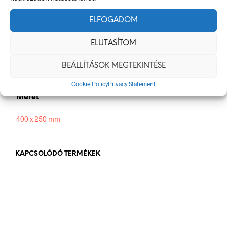
Méretek
ELFOGADOM
400 × 250 mm
ELUTASÍTOM
Alapanyag
BEÁLLÍTÁSOK MEGTEKINTÉSE
műanyag
,
öntapadó
Cookie Policy
Privacy Statement
Méret
400 x 250 mm
KAPCSOLÓDÓ TERMÉKEK