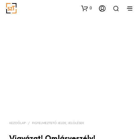
0
KEZDŐLAP
/
FIGYELMEZTETŐ JELEK, JELÖLÉSEK
Vigyázat! Omlásveszély!