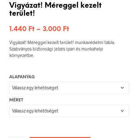
Vigyázat! Méreggel kezelt
terület!
Ártartomány:
1.440
Ft
–
3.000
Ft
1.440 Ft
Vigyázat! Méreggel kezelt terület! munkavédelmi tábla.
-
Szabványos biztonsági jelzés ipari és munkahelyi
környezetbe.
3.000 Ft
ALAPANYAG
MÉRET