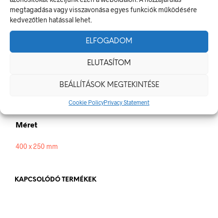
munkahelyen alkalmazandó biztonsági és egészségvédelmi
megtagadása vagy visszavonása egyes funkciók működésére
jelzésekről szóló jogszabálynak
kedvezőtlen hatással lehet.
Méretek
ELFOGADOM
400 × 250 mm
ELUTASÍTOM
Alapanyag
BEÁLLÍTÁSOK MEGTEKINTÉSE
Cookie Policy
Privacy Statement
műanyag
,
öntapadó
Méret
400 x 250 mm
KAPCSOLÓDÓ TERMÉKEK