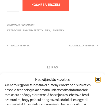
KOSÁRBA TESZEM
CIKKSZÁM:
WSS015002
KATEGÓRIA:
FIGYELMEZTETŐ JELEK, JELÖLÉSEK
ELŐZŐ TERMÉK
KÖVETKEZŐ TERMÉK
LEÍRÁS
TOVÁBBI INFORMÁCIÓK
Hozzájárulás kezelése
A lehető legjobb felhasználói élmény érdekében sütiket és
Vigyázat! Méreggel kezelt terület!
hasonló technológiákat használunk az eszközinformációk
A figyelmeztető jel olyan biztonsági jel, amely valamely
tárolására és/vagy elérésére. A hozzájárulás lehetővé teszi
veszélyforrásra hívja fel a figyelmet.
számunkra, hogy például böngészési adatokat és egyedi
A termék megfelel a 2/1998. (I. 16.) MüM rendelet a
azonosítókat kezeljünk ezen a weboldalon. A hozzájárulás