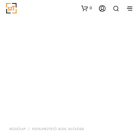
0
KEZDŐLAP
/
FIGYELMEZTETŐ JELEK, JELÖLÉSEK