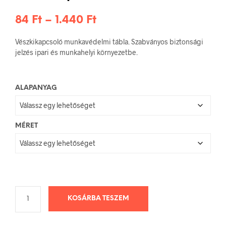
Ártartomány:
84
Ft
–
1.440
Ft
84 Ft
Vészkikapcsoló munkavédelmi tábla. Szabványos biztonsági
-
jelzés ipari és munkahelyi környezetbe.
1.440 Ft
ALAPANYAG
MÉRET
KOSÁRBA TESZEM