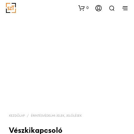
0
KEZDŐLAP
/
ÉRINTÉSVÉDELMI JELEK, JELÖLÉSEK
Vészkikapcsoló