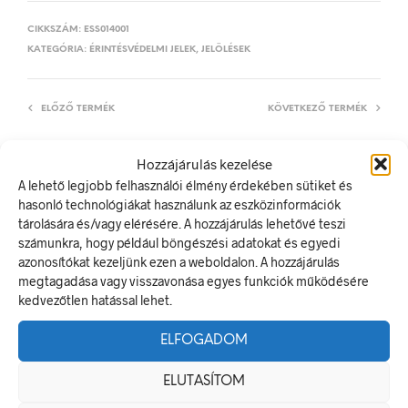
CIKKSZÁM:
ESS014001
KATEGÓRIA:
ÉRINTÉSVÉDELMI JELEK, JELÖLÉSEK
ELŐZŐ TERMÉK
KÖVETKEZŐ TERMÉK
Hozzájárulás kezelése
A lehető legjobb felhasználói élmény érdekében sütiket és
LEÍRÁS
hasonló technológiákat használunk az eszközinformációk
tárolására és/vagy elérésére. A hozzájárulás lehetővé teszi
TOVÁBBI INFORMÁCIÓK
számunkra, hogy például böngészési adatokat és egyedi
azonosítókat kezeljünk ezen a weboldalon. A hozzájárulás
Vészkikapcsoló
megtagadása vagy visszavonása egyes funkciók működésére
A villamos energia bármely modern létesítmény létfontosságú
kedvezőtlen hatással lehet.
része, de a véletlen érintkezés halálos következményekkel
járhat. Éppen ezért fontos, hogy az elektromos biztonsági
ELFOGADOM
jelölések minden olyan helyen kihelyezésre kerüljenek ahol
elektromos veszély van jelen.
ELUTASÍTOM
Méretek