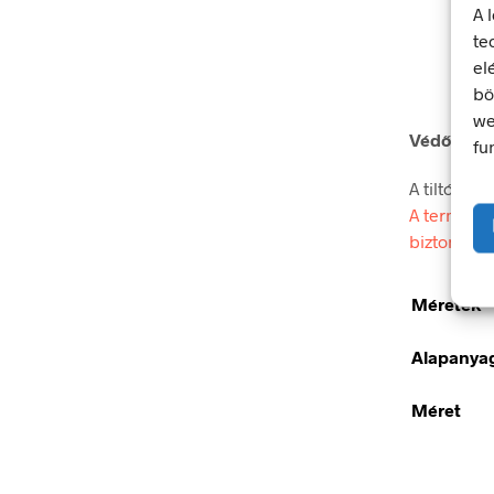
A 
te
el
bö
we
Védőlábbel
fu
A tiltó jel
A termék m
biztonsági
Méretek
Alapanya
Méret