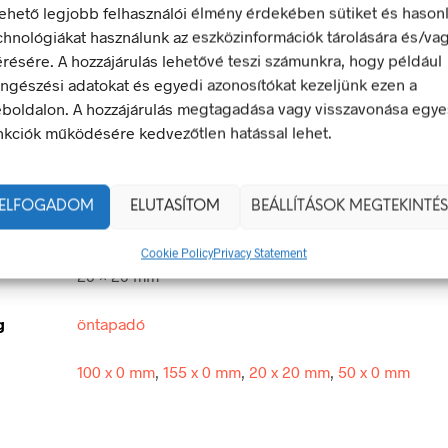
lehető legjobb felhasználói élmény érdekében sütiket és hason
chnológiákat használunk az eszközinformációk tárolására és/va
LEÍRÁS
TOVÁBBI INFORMÁCIÓK
érésére. A hozzájárulás lehetővé teszi számunkra, hogy például
ngészési adatokat és egyedi azonosítókat kezeljünk ezen a
boldalon. A hozzájárulás megtagadása vagy visszavonása egye
ivel belépni tilos!
nkciók működésére kedvezőtlen hatással lehet.
 olyan biztonsági jel, amely veszélyes magatartást tilt.
egfelel a 2/1998. (I. 16.) MüM rendelet a munkahelyen alkalma
ELFOGADOM
ELUTASÍTOM
BEÁLLÍTÁSOK MEGTEKINTÉS
 és egészségvédelmi jelzésekről szóló jogszabálynak
Cookie Policy
Privacy Statement
20 × 20 mm
g
öntapadó
100 x 0 mm
,
155 x 0 mm
,
20 x 20 mm
,
50 x 0 mm