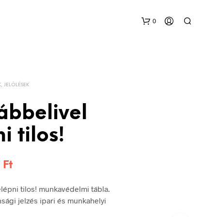
0
K, JELÖLÉSEK
ábbelivel
i tilos!
Ártartomány:
8
Ft
144 Ft
lépni tilos! munkavédelmi tábla.
-
sági jelzés ipari és munkahelyi
348 Ft