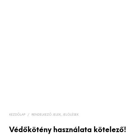
KEZDŐLAP
/
RENDELKEZŐ JELEK, JELÖLÉSEK
Védőkötény használata kötelező!