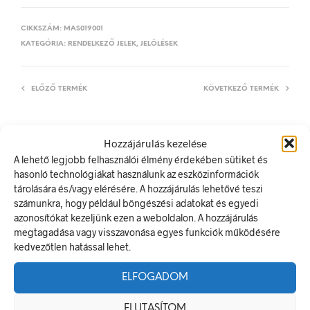
CIKKSZÁM:
MAS019001
KATEGÓRIA:
RENDELKEZŐ JELEK, JELÖLÉSEK
ELŐZŐ TERMÉK
KÖVETKEZŐ TERMÉK
Hozzájárulás kezelése
LEÍRÁS
A lehető legjobb felhasználói élmény érdekében sütiket és
hasonló technológiákat használunk az eszközinformációk
TOVÁBBI INFORMÁCIÓK
tárolására és/vagy elérésére. A hozzájárulás lehetővé teszi
számunkra, hogy például böngészési adatokat és egyedi
Védőkötény használata kötelező!
azonosítókat kezeljünk ezen a weboldalon. A hozzájárulás
A rendelkező jel olyan biztonsági jel, amely meghatározott
megtagadása vagy visszavonása egyes funkciók működésére
magatartást ír elő.
kedvezőtlen hatással lehet.
A termék megfelel a 2/1998. (I. 16.) MüM rendelet a
munkahelyen alkalmazandó biztonsági és egészségvédelmi
ELFOGADOM
jelzésekről szóló jogszabálynak
ELUTASÍTOM