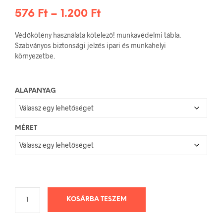
Ártartomány:
576
Ft
–
1.200
Ft
576 Ft
Védőkötény használata kötelező! munkavédelmi tábla.
-
Szabványos biztonsági jelzés ipari és munkahelyi
környezetbe.
1.200 Ft
ALAPANYAG
MÉRET
KOSÁRBA TESZEM