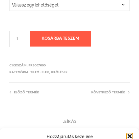
KOSÁRBA TESZEM
CIKKSZÁM:
PRS007000
KATEGÓRIA:
TILTÓ JELEK, JELÖLÉSEK
ELŐZŐ TERMÉK
KÖVETKEZŐ TERMÉK
LEÍRÁS
TOVÁBBI INFORMÁCIÓK
Hozzájárulás kezelése