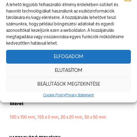
A lehető legjobb felhasználói élmény érdekében sütiket és
Személyt szállítani tilos!
hasonló technológiákat használunk az eszközinformációk
A tiltó jel olyan biztonsági jel, amely veszélyes magatartást tilt.
tárolására és/vagy elérésére. A hozzájárulás lehetővé teszi
A termék megfelel a 2/1998. (I. 16.) MüM rendelet a
számunkra, hogy például böngészési adatokat és egyedi
munkahelyen alkalmazandó biztonsági és egészségvédelmi
azonosítókat kezeljünk ezen a weboldalon. A hozzájárulás
jelzésekről szóló jogszabálynak
megtagadása vagy visszavonása egyes funkciók működésére
kedvezőtlen hatással lehet.
Méretek
ELFOGADOM
20 × 20 mm
ELUTASÍTOM
Alapanyag
BEÁLLÍTÁSOK MEGTEKINTÉSE
öntapadó
Cookie Policy
Privacy Statement
Méret
100 x 100 mm
,
155 x 0 mm
,
20 x 20 mm
,
50 x 50 mm