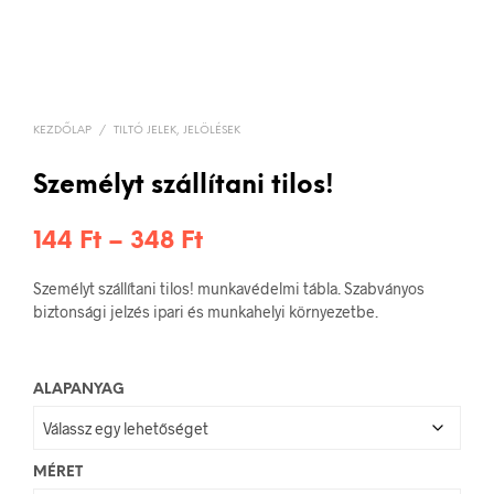
KEZDŐLAP
/
TILTÓ JELEK, JELÖLÉSEK
Személyt szállítani tilos!
Ártartomány:
144
Ft
–
348
Ft
144 Ft
Személyt szállítani tilos! munkavédelmi tábla. Szabványos
-
biztonsági jelzés ipari és munkahelyi környezetbe.
348 Ft
ALAPANYAG
MÉRET