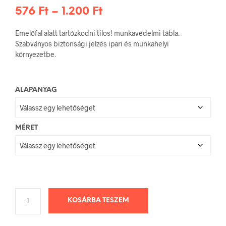
Ártartomány:
576
Ft
–
1.200
Ft
576 Ft
Emelőfal alatt tartózkodni tilos! munkavédelmi tábla.
-
Szabványos biztonsági jelzés ipari és munkahelyi
környezetbe.
1.200 Ft
ALAPANYAG
MÉRET
KOSÁRBA TESZEM