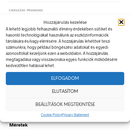
CIKKSZÁM:
PRS006002
KATEGÓRIA:
TILTÓ JELEK, JELÖLÉSEK
Hozzájárulás kezelése
A lehető legjobb felhasználói élmény érdekében sütiket és
hasonló technológiákat használunk az eszközinformációk
ELŐZŐ TERMÉK
KÖVETKEZŐ TERMÉK
tárolására és/vagy elérésére. A hozzájárulás lehetővé teszi
számunkra, hogy például böngészési adatokat és egyedi
azonosítókat kezeljünk ezen a weboldalon. A hozzájárulás
megtagadása vagy visszavonása egyes funkciók működésére
LEÍRÁS
kedvezőtlen hatással lehet.
TOVÁBBI INFORMÁCIÓK
ELFOGADOM
Emelőfal alatt tartózkodni tilos!
ELUTASÍTOM
A tiltó jel olyan biztonsági jel, amely veszélyes magatartást tilt.
A termék megfelel a 2/1998. (I. 16.) MüM rendelet a
BEÁLLÍTÁSOK MEGTEKINTÉSE
munkahelyen alkalmazandó biztonsági és egészségvédelmi
jelzésekről szóló jogszabálynak
Cookie Policy
Privacy Statement
Méretek