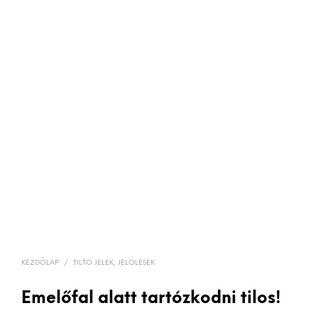
KEZDŐLAP
/
TILTÓ JELEK, JELÖLÉSEK
Emelőfal alatt tartózkodni tilos!