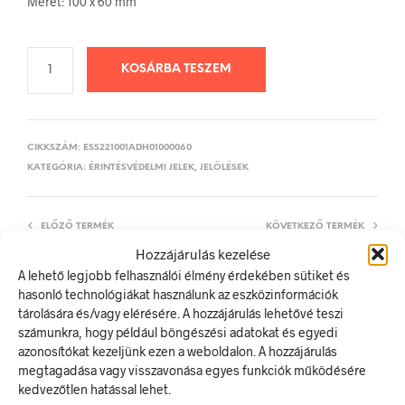
Méret: 100 x 60 mm
KOSÁRBA TESZEM
CIKKSZÁM:
ESS221001ADH01000060
KATEGÓRIA:
ÉRINTÉSVÉDELMI JELEK, JELÖLÉSEK
ELŐZŐ TERMÉK
KÖVETKEZŐ TERMÉK
Hozzájárulás kezelése
A lehető legjobb felhasználói élmény érdekében sütiket és
hasonló technológiákat használunk az eszközinformációk
LEÍRÁS
tárolására és/vagy elérésére. A hozzájárulás lehetővé teszi
számunkra, hogy például böngészési adatokat és egyedi
TOVÁBBI INFORMÁCIÓK
azonosítókat kezeljünk ezen a weboldalon. A hozzájárulás
megtagadása vagy visszavonása egyes funkciók működésére
Síntőke
kedvezőtlen hatással lehet.