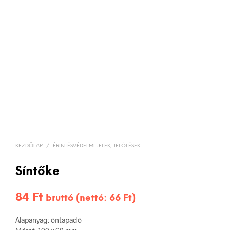
KEZDŐLAP
/
ÉRINTÉSVÉDELMI JELEK, JELÖLÉSEK
Síntőke
84
Ft
bruttó (nettó:
66
Ft
)
Alapanyag: öntapadó