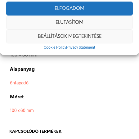
A villamos energia bármely modern létesítmény létfontosságú
része, de a véletlen érintkezés halálos következményekkel
ELFOGADOM
járhat. Éppen ezért fontos, hogy az elektromos biztonsági
jelölések minden olyan helyen kihelyezésre kerüljenek ahol
ELUTASÍTOM
elektromos veszély van jelen.
BEÁLLÍTÁSOK MEGTEKINTÉSE
Méretek
Cookie Policy
Privacy Statement
100 × 60 mm
Alapanyag
öntapadó
Méret
100 x 60 mm
KAPCSOLÓDÓ TERMÉKEK