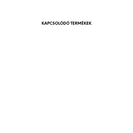
KAPCSOLÓDÓ TERMÉKEK
840
Ft
bruttó (nettó:
661
Ft
)
KOSÁRBA TESZEM