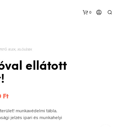
0
TETŐ JELEK, JELÖLÉSEK
óval ellátott
!
Ártartomány:
0
Ft
228 Ft
t terület! munkavédelmi tábla.
-
sági jelzés ipari és munkahelyi
480 Ft