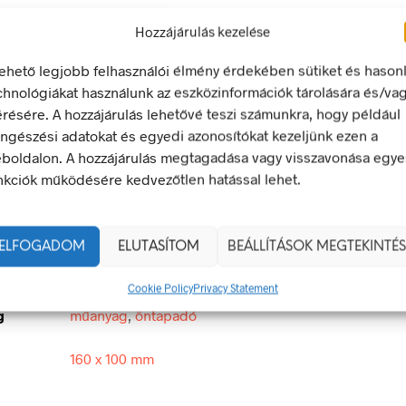
Hozzájárulás kezelése
LEÍRÁS
TOVÁBBI INFORMÁCIÓK
lehető legjobb felhasználói élmény érdekében sütiket és hason
chnológiákat használunk az eszközinformációk tárolására és/va
érésére. A hozzájárulás lehetővé teszi számunkra, hogy például
ellátott terület!
ngészési adatokat és egyedi azonosítókat kezeljünk ezen a
tető jel olyan biztonsági jel, amely valamely veszélyforrásra hívj
boldalon. A hozzájárulás megtagadása vagy visszavonása egye
nkciók működésére kedvezőtlen hatással lehet.
egfelel a 2/1998. (I. 16.) MüM rendelet a munkahelyen alkalma
 és egészségvédelmi jelzésekről szóló jogszabálynak
ELFOGADOM
ELUTASÍTOM
BEÁLLÍTÁSOK MEGTEKINTÉS
160 × 100 mm
Cookie Policy
Privacy Statement
g
műanyag
,
öntapadó
160 x 100 mm