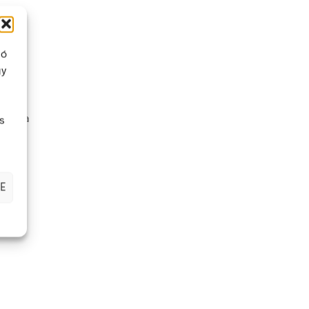
ló
gy
a fel a
s
zandó
E