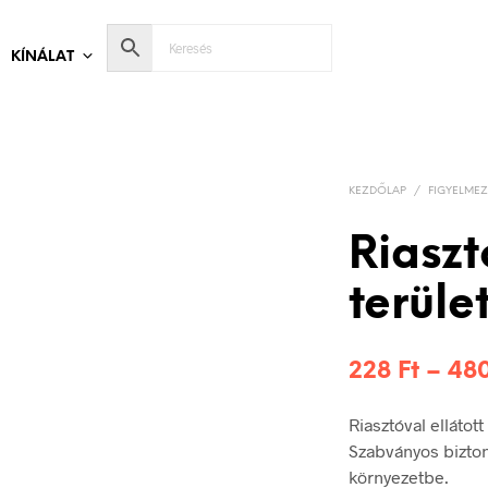
KÍNÁLAT
KEZDŐLAP
/
FIGYELMEZ
Riaszt
terület
228
Ft
–
48
Riasztóval ellátot
Szabványos bizton
környezetbe.