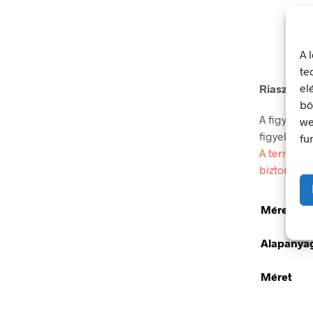
A 
te
el
Riasztóval 
bö
A figyelmez
we
figyelmet.
fu
A termék m
biztonsági
Méretek
Alapanya
Méret