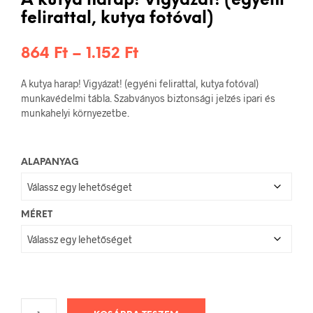
A kutya harap! Vigyázat! (egyéni
felirattal, kutya fotóval)
Ártartomány:
864
Ft
–
1.152
Ft
864 Ft
A kutya harap! Vigyázat! (egyéni felirattal, kutya fotóval)
-
munkavédelmi tábla. Szabványos biztonsági jelzés ipari és
munkahelyi környezetbe.
1.152 Ft
ALAPANYAG
MÉRET