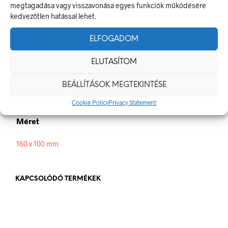
megtagadása vagy visszavonása egyes funkciók működésére
jelzésekről szóló jogszabálynak
kedvezőtlen hatással lehet.
Méretek
ELFOGADOM
160 × 100 mm
ELUTASÍTOM
Alapanyag
BEÁLLÍTÁSOK MEGTEKINTÉSE
műanyag
,
öntapadó
Cookie Policy
Privacy Statement
Méret
160 x 100 mm
KAPCSOLÓDÓ TERMÉKEK