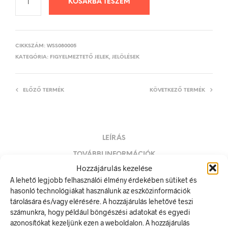
KOSÁRBA TESZEM
CIKKSZÁM:
WSS080005
KATEGÓRIA:
FIGYELMEZTETŐ JELEK, JELÖLÉSEK
ELŐZŐ TERMÉK
KÖVETKEZŐ TERMÉK
LEÍRÁS
TOVÁBBI INFORMÁCIÓK
Hozzájárulás kezelése
A kutya harap! Vigyázat! (egyéni felirattal, kutya fotóval)
A lehető legjobb felhasználói élmény érdekében sütiket és
hasonló technológiákat használunk az eszközinformációk
A figyelmeztető jel olyan biztonsági jel, amely valamely
tárolására és/vagy elérésére. A hozzájárulás lehetővé teszi
veszélyforrásra hívja fel a figyelmet.
számunkra, hogy például böngészési adatokat és egyedi
A termék megfelel a 2/1998. (I. 16.) MüM rendelet a
azonosítókat kezeljünk ezen a weboldalon. A hozzájárulás
munkahelyen alkalmazandó biztonsági és egészségvédelmi