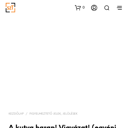
0
KEZDŐLAP
/
FIGYELMEZTETŐ JELEK, JELÖLÉSEK