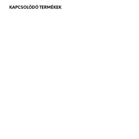
KAPCSOLÓDÓ TERMÉKEK
84
Ft
bruttó (nettó:
66
Ft
)
84
Ft
bruttó (nettó:
66
Ft
)
KOSÁRBA TESZEM
KOSÁRBA TESZEM