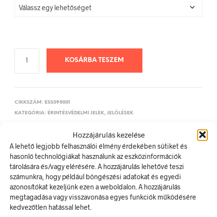
KOSÁRBA TESZEM
CIKKSZÁM:
ESS095001
KATEGÓRIA:
ÉRINTÉSVÉDELMI JELEK, JELÖLÉSEK
Hozzájárulás kezelése
A lehető legjobb felhasználói élmény érdekében sütiket és
ELŐZŐ TERMÉK
KÖVETKEZŐ TERMÉK
hasonló technológiákat használunk az eszközinformációk
tárolására és/vagy elérésére. A hozzájárulás lehetővé teszi
számunkra, hogy például böngészési adatokat és egyedi
azonosítókat kezeljünk ezen a weboldalon. A hozzájárulás
LEÍRÁS
megtagadása vagy visszavonása egyes funkciók működésére
TOVÁBBI INFORMÁCIÓK
kedvezőtlen hatással lehet.