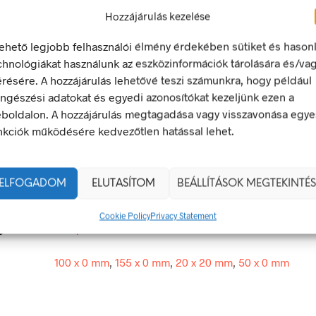
Hozzájárulás kezelése
LEÍRÁS
TOVÁBBI INFORMÁCIÓK
lehető legjobb felhasználói élmény érdekében sütiket és hason
chnológiákat használunk az eszközinformációk tárolására és/va
érésére. A hozzájárulás lehetővé teszi számunkra, hogy például
l kezet mosni tilos!
ngészési adatokat és egyedi azonosítókat kezeljünk ezen a
boldalon. A hozzájárulás megtagadása vagy visszavonása egye
 olyan biztonsági jel, amely veszélyes magatartást tilt.
nkciók működésére kedvezőtlen hatással lehet.
egfelel a 2/1998. (I. 16.) MüM rendelet a munkahelyen alkalma
 és egészségvédelmi jelzésekről szóló jogszabálynak
ELFOGADOM
ELUTASÍTOM
BEÁLLÍTÁSOK MEGTEKINTÉS
20 × 20 mm
Cookie Policy
Privacy Statement
g
öntapadó
100 x 0 mm
,
155 x 0 mm
,
20 x 20 mm
,
50 x 0 mm