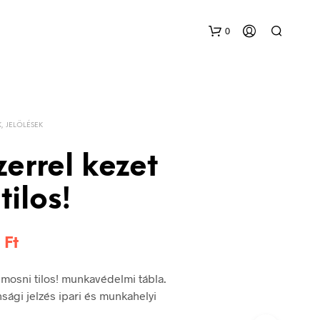
0
K, JELÖLÉSEK
errel kezet
tilos!
Ártartomány:
8
Ft
144 Ft
 mosni tilos! munkavédelmi tábla.
-
sági jelzés ipari és munkahelyi
348 Ft