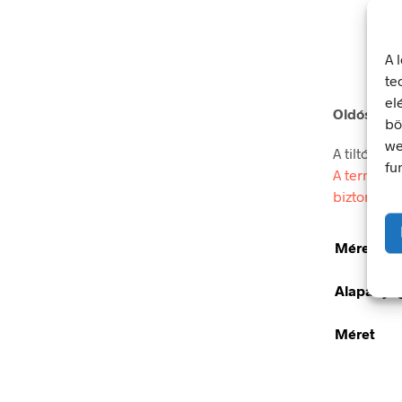
A 
te
el
Oldószerre
bö
we
A tiltó jel
fu
A termék m
biztonsági
Méretek
Alapanya
Méret