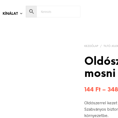
KÍNÁLAT
KEZDŐLAP
/
TILTÓ JELE
Oldósz
mosni 
144
Ft
–
34
Oldószerrel kezet
Szabványos bizton
környezetbe.