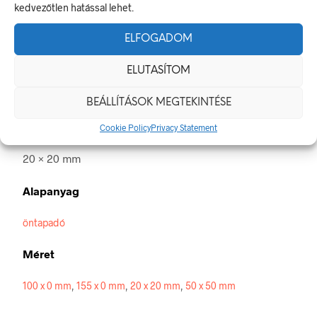
kedvezőtlen hatással lehet.
Olajos kézzel hozzányúlni tilos!
ELFOGADOM
A tiltó jel olyan biztonsági jel, amely veszélyes magatartást tilt.
A termék megfelel a 2/1998. (I. 16.) MüM rendelet a
ELUTASÍTOM
munkahelyen alkalmazandó biztonsági és egészségvédelmi
jelzésekről szóló jogszabálynak
BEÁLLÍTÁSOK MEGTEKINTÉSE
Méretek
Cookie Policy
Privacy Statement
20 × 20 mm
Alapanyag
öntapadó
Méret
100 x 0 mm
,
155 x 0 mm
,
20 x 20 mm
,
50 x 50 mm