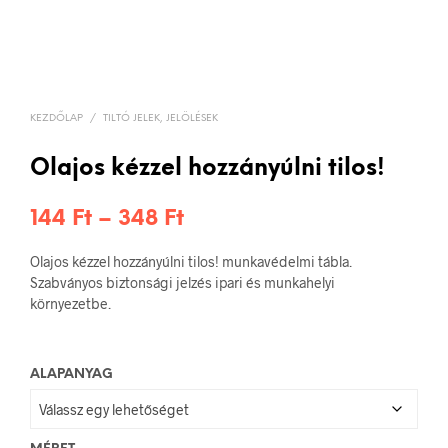
KEZDŐLAP
/
TILTÓ JELEK, JELÖLÉSEK
Olajos kézzel hozzányúlni tilos!
Ártartomány:
144
Ft
–
348
Ft
144 Ft
Olajos kézzel hozzányúlni tilos! munkavédelmi tábla.
-
Szabványos biztonsági jelzés ipari és munkahelyi
környezetbe.
348 Ft
ALAPANYAG