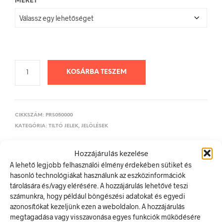
MÉRET
KOSÁRBA TESZEM
CIKKSZÁM:
PRS050000
KATEGÓRIA:
TILTÓ JELEK, JELÖLÉSEK
Hozzájárulás kezelése
ELŐZŐ TERMÉK
KÖVETKEZŐ TERMÉK
A lehető legjobb felhasználói élmény érdekében sütiket és
hasonló technológiákat használunk az eszközinformációk
tárolására és/vagy elérésére. A hozzájárulás lehetővé teszi
számunkra, hogy például böngészési adatokat és egyedi
LEÍRÁS
azonosítókat kezeljünk ezen a weboldalon. A hozzájárulás
megtagadása vagy visszavonása egyes funkciók működésére
TOVÁBBI INFORMÁCIÓK