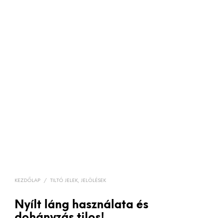
KEZDŐLAP
/
TILTÓ JELEK, JELÖLÉSEK
Nyílt láng használata és