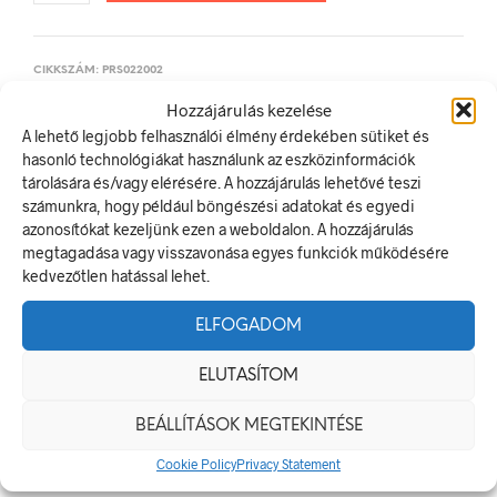
CIKKSZÁM:
PRS022002
KATEGÓRIA:
TILTÓ JELEK, JELÖLÉSEK
Hozzájárulás kezelése
A lehető legjobb felhasználói élmény érdekében sütiket és
hasonló technológiákat használunk az eszközinformációk
ELŐZŐ TERMÉK
KÖVETKEZŐ TERMÉK
tárolására és/vagy elérésére. A hozzájárulás lehetővé teszi
számunkra, hogy például böngészési adatokat és egyedi
azonosítókat kezeljünk ezen a weboldalon. A hozzájárulás
megtagadása vagy visszavonása egyes funkciók működésére
LEÍRÁS
kedvezőtlen hatással lehet.
TOVÁBBI INFORMÁCIÓK
ELFOGADOM
Nyílt láng használata és dohányzás tilos!
ELUTASÍTOM
A tiltó jel olyan biztonsági jel, amely veszélyes magatartást tilt.
A termék megfelel a 2/1998. (I. 16.) MüM rendelet a
BEÁLLÍTÁSOK MEGTEKINTÉSE
munkahelyen alkalmazandó biztonsági és egészségvédelmi
jelzésekről szóló jogszabálynak
Cookie Policy
Privacy Statement