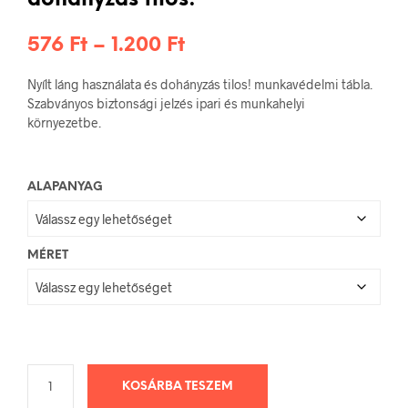
dohányzás tilos!
Ártartomány:
576
Ft
–
1.200
Ft
576 Ft
Nyílt láng használata és dohányzás tilos! munkavédelmi tábla.
-
Szabványos biztonsági jelzés ipari és munkahelyi
környezetbe.
1.200 Ft
ALAPANYAG
MÉRET
KOSÁRBA TESZEM