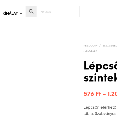
KÍNÁLAT
KEZDŐLAP
/
ELSŐSEGÉL
JELÖLÉSEK
Lépcs
szinte
576
Ft
–
1.
Lépcsőn elérhető
tábla. Szabványos