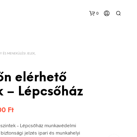
0
Y ÉS MENEKÜLÉSI JELEK,
őn elérhető
k – Lépcsőház
Ártartomány:
200
Ft
576 Ft
 szintek – Lépcsőház munkavédelmi
-
 biztonsági jelzés ipari és munkahelyi