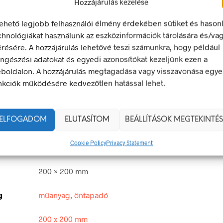
Hozzájárulás kezelése
lehető legjobb felhasználói élmény érdekében sütiket és hason
chnológiákat használunk az eszközinformációk tárolására és/va
LEÍRÁS
TOVÁBBI INFORMÁCIÓK
érésére. A hozzájárulás lehetővé teszi számunkra, hogy például
ngészési adatokat és egyedi azonosítókat kezeljünk ezen a
boldalon. A hozzájárulás megtagadása vagy visszavonása egye
lérhető szintek – Lépcsőház
nkciók működésére kedvezőtlen hatással lehet.
ly- vagy menekülési jel olyan biztonsági jel, amely a vészkijárat
nyújtó helyre vezető utat vagy valamilyen mentési eszköz elhel
ELFOGADOM
ELUTASÍTOM
BEÁLLÍTÁSOK MEGTEKINTÉS
egfelel a 2/1998. (I. 16.) MüM rendelet a munkahelyen alkalma
 és egészségvédelmi jelzésekről szóló jogszabálynak.
Cookie Policy
Privacy Statement
200 × 200 mm
g
műanyag
,
öntapadó
200 x 200 mm