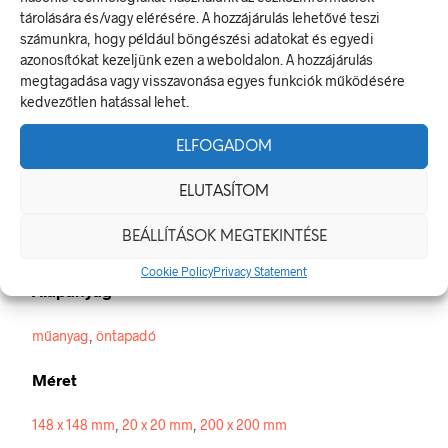
tárolására és/vagy elérésére. A hozzájárulás lehetővé teszi
Orvos
számunkra, hogy például böngészési adatokat és egyedi
Az elsősegély- vagy menekülési jel olyan biztonsági jel, amely
azonosítókat kezeljünk ezen a weboldalon. A hozzájárulás
a vészkijárat helyét, az elsősegélynyújtó helyre vezető utat
megtagadása vagy visszavonása egyes funkciók működésére
vagy valamilyen mentési eszköz elhelyezését jelzi.
kedvezőtlen hatással lehet.
A termék megfelel a 2/1998. (I. 16.) MüM rendelet a
munkahelyen alkalmazandó biztonsági és egészségvédelmi
ELFOGADOM
jelzésekről szóló jogszabálynak.
ELUTASÍTOM
Méretek
BEÁLLÍTÁSOK MEGTEKINTÉSE
20 × 20 mm
Cookie Policy
Privacy Statement
Alapanyag
műanyag
,
öntapadó
Méret
148 x 148 mm
,
20 x 20 mm
,
200 x 200 mm