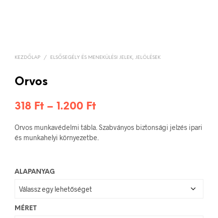
KEZDŐLAP
/
ELSŐSEGÉLY ÉS MENEKÜLÉSI JELEK, JELÖLÉSEK
Orvos
Ártartomány:
318
Ft
–
1.200
Ft
318 Ft
Orvos munkavédelmi tábla. Szabványos biztonsági jelzés ipari
-
és munkahelyi környezetbe.
1.200 Ft
ALAPANYAG
MÉRET