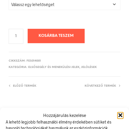
KOSÁRBA TESZEM
CIKKSZÁM:
FES014001
KATEGÓRIA:
ELSŐSEGÉLY ÉS MENEKÜLÉSI JELEK, JELÖLÉSEK
ELŐZŐ TERMÉK
KÖVETKEZŐ TERMÉK
LEÍRÁS
Hozzájárulás kezelése
A lehető legjobb felhasználói élmény érdekében sütiket és
TOVÁBBI INFORMÁCIÓK
hasonló technológiákat használunk az eszközinformációk