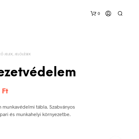
0
Ő JELEK, JELÖLÉSEK
ezetvédelem
Ártartomány:
6
Ft
144 Ft
 munkavédelmi tábla. Szabványos
-
 ipari és munkahelyi környezetbe.
336 Ft