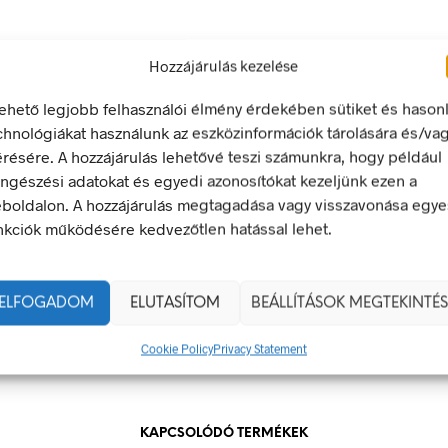
tvédelem
Hozzájárulás kezelése
ő jel olyan biztonsági jel, amely meghatározott magatartást ír e
lehető legjobb felhasználói élmény érdekében sütiket és hason
egfelel a 2/1998. (I. 16.) MüM rendelet a munkahelyen alkalma
chnológiákat használunk az eszközinformációk tárolására és/va
 és egészségvédelmi jelzésekről szóló jogszabálynak
érésére. A hozzájárulás lehetővé teszi számunkra, hogy például
ngészési adatokat és egyedi azonosítókat kezeljünk ezen a
boldalon. A hozzájárulás megtagadása vagy visszavonása egye
20 × 20 mm
nkciók működésére kedvezőtlen hatással lehet.
g
öntapadó
100 x 0 mm
,
20 x 20 mm
,
50 x 0 mm
ELFOGADOM
ELUTASÍTOM
BEÁLLÍTÁSOK MEGTEKINTÉS
Cookie Policy
Privacy Statement
KAPCSOLÓDÓ TERMÉKEK