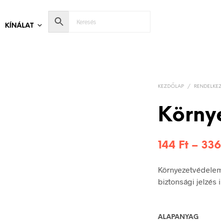
KÍNÁLAT
KEZDŐLAP
/
RENDELKEZ
Körny
144
Ft
–
33
Környezetvédelem
biztonsági jelzés
ALAPANYAG