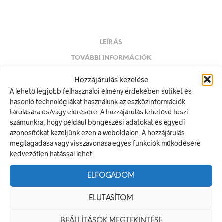
LEÍRÁS
TOVÁBBI INFORMÁCIÓK
Hozzájárulás kezelése
Gázfőcsap
A lehető legjobb felhasználói élmény érdekében sütiket és
A figyelmeztető jel olyan biztonsági jel, amely valamely
hasonló technológiákat használunk az eszközinformációk
veszélyforrásra hívja fel a figyelmet.
tárolására és/vagy elérésére. A hozzájárulás lehetővé teszi
A termék megfelel a 2/1998. (I. 16.) MüM rendelet a
számunkra, hogy például böngészési adatokat és egyedi
munkahelyen alkalmazandó biztonsági és egészségvédelmi
azonosítókat kezeljünk ezen a weboldalon. A hozzájárulás
jelzésekről szóló jogszabálynak
megtagadása vagy visszavonása egyes funkciók működésére
kedvezőtlen hatással lehet.
Méretek
ELFOGADOM
250 × 80 mm
ELUTASÍTOM
Alapanyag
BEÁLLÍTÁSOK MEGTEKINTÉSE