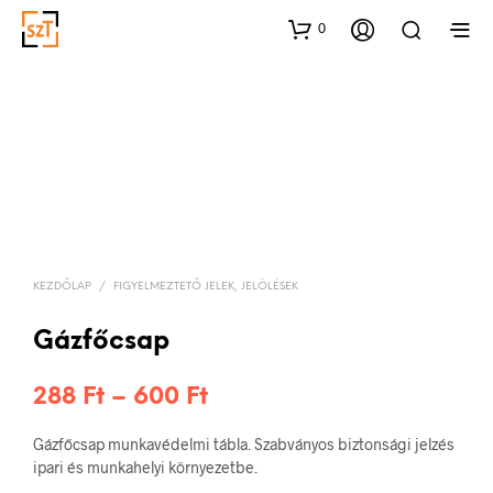
0
KEZDŐLAP
/
FIGYELMEZTETŐ JELEK, JELÖLÉSEK
Gázfőcsap
Ártartomány:
288
Ft
–
600
Ft
288 Ft
Gázfőcsap munkavédelmi tábla. Szabványos biztonsági jelzés
-
ipari és munkahelyi környezetbe.