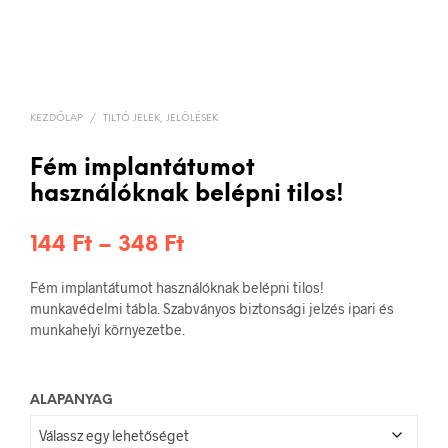
KEZDŐLAP
/
TILTÓ JELEK, JELÖLÉSEK
Fém implantátumot
használóknak belépni tilos!
Ártartomány:
144
Ft
–
348
Ft
144 Ft
Fém implantátumot használóknak belépni tilos!
-
munkavédelmi tábla. Szabványos biztonsági jelzés ipari és
munkahelyi környezetbe.
348 Ft
ALAPANYAG