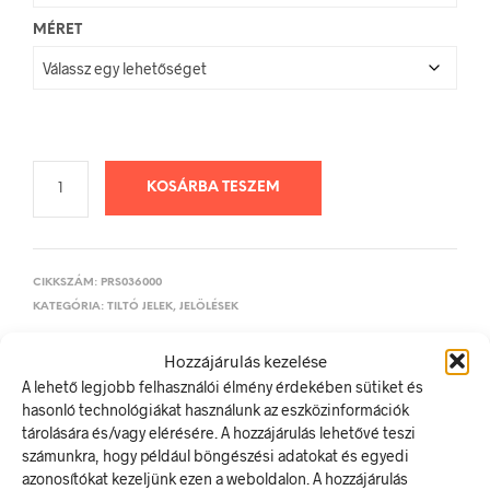
MÉRET
KOSÁRBA TESZEM
CIKKSZÁM:
PRS036000
KATEGÓRIA:
TILTÓ JELEK, JELÖLÉSEK
Hozzájárulás kezelése
ELŐZŐ TERMÉK
KÖVETKEZŐ TERMÉK
A lehető legjobb felhasználói élmény érdekében sütiket és
hasonló technológiákat használunk az eszközinformációk
tárolására és/vagy elérésére. A hozzájárulás lehetővé teszi
számunkra, hogy például böngészési adatokat és egyedi
azonosítókat kezeljünk ezen a weboldalon. A hozzájárulás
LEÍRÁS