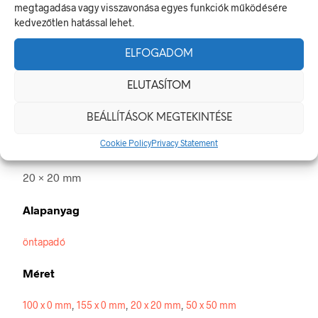
megtagadása vagy visszavonása egyes funkciók működésére
TOVÁBBI INFORMÁCIÓK
kedvezőtlen hatással lehet.
Fém implantátumot használóknak belépni tilos!
ELFOGADOM
A tiltó jel olyan biztonsági jel, amely veszélyes magatartást tilt.
A termék megfelel a 2/1998. (I. 16.) MüM rendelet a
ELUTASÍTOM
munkahelyen alkalmazandó biztonsági és egészségvédelmi
jelzésekről szóló jogszabálynak
BEÁLLÍTÁSOK MEGTEKINTÉSE
Cookie Policy
Privacy Statement
Méretek
20 × 20 mm
Alapanyag
öntapadó
Méret
100 x 0 mm
,
155 x 0 mm
,
20 x 20 mm
,
50 x 50 mm