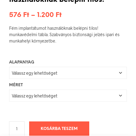
használóknak belépni tilos!
Ártartomány:
576
Ft
–
1.200
Ft
576 Ft
Fém implantátumot használóknak belépni tilos!
-
munkavédelmi tábla. Szabványos biztonsági jelzés ipari és
munkahelyi környezetbe.
1.200 Ft
ALAPANYAG
MÉRET
KOSÁRBA TESZEM