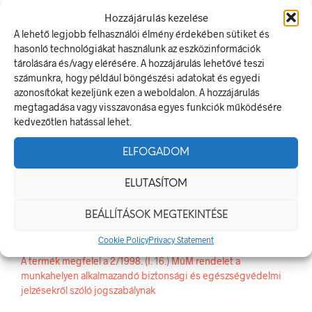
Hozzájárulás kezelése
A lehető legjobb felhasználói élmény érdekében sütiket és
CIKKSZÁM:
PRS036001
hasonló technológiákat használunk az eszközinformációk
KATEGÓRIA:
TILTÓ JELEK, JELÖLÉSEK
tárolására és/vagy elérésére. A hozzájárulás lehetővé teszi
számunkra, hogy például böngészési adatokat és egyedi
azonosítókat kezeljünk ezen a weboldalon. A hozzájárulás
megtagadása vagy visszavonása egyes funkciók működésére
ELŐZŐ TERMÉK
KÖVETKEZŐ TERMÉK
kedvezőtlen hatással lehet.
ELFOGADOM
LEÍRÁS
ELUTASÍTOM
TOVÁBBI INFORMÁCIÓK
BEÁLLÍTÁSOK MEGTEKINTÉSE
Fém implantátumot használóknak belépni tilos!
Cookie Policy
Privacy Statement
A tiltó jel olyan biztonsági jel, amely veszélyes magatartást tilt.
A termék megfelel a 2/1998. (I. 16.) MüM rendelet a
munkahelyen alkalmazandó biztonsági és egészségvédelmi
jelzésekről szóló jogszabálynak