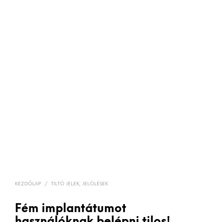
KEZDŐLAP
/
TILTÓ JELEK, JELÖLÉSEK
Fém implantátumot