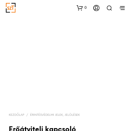
0
KEZDŐLAP
/
ÉRINTÉSVÉDELMI JELEK, JELÖLÉSEK
Erőátviteli kapcsoló