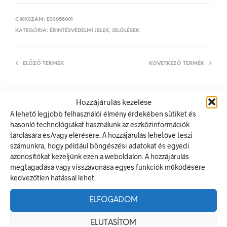
CIKKSZÁM:
ESS058001
KATEGÓRIA:
ÉRINTÉSVÉDELMI JELEK, JELÖLÉSEK
ELŐZŐ TERMÉK
KÖVETKEZŐ TERMÉK
Hozzájárulás kezelése
LEÍRÁS
A lehető legjobb felhasználói élmény érdekében sütiket és
hasonló technológiákat használunk az eszközinformációk
TOVÁBBI INFORMÁCIÓK
tárolására és/vagy elérésére. A hozzájárulás lehetővé teszi
számunkra, hogy például böngészési adatokat és egyedi
Erőátviteli kapcsoló
azonosítókat kezeljünk ezen a weboldalon. A hozzájárulás
A villamos energia bármely modern létesítmény létfontosságú
megtagadása vagy visszavonása egyes funkciók működésére
része, de a véletlen érintkezés halálos következményekkel
kedvezőtlen hatással lehet.
járhat. Éppen ezért fontos, hogy az elektromos biztonsági
jelölések minden olyan helyen kihelyezésre kerüljenek ahol
ELFOGADOM
elektromos veszély van jelen.
ELUTASÍTOM