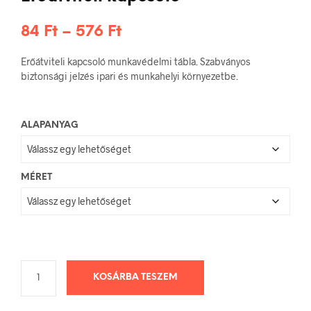
Ártartomány:
84
Ft
–
576
Ft
84 Ft
Erőátviteli kapcsoló munkavédelmi tábla. Szabványos
-
biztonsági jelzés ipari és munkahelyi környezetbe.
576 Ft
ALAPANYAG
MÉRET
KOSÁRBA TESZEM