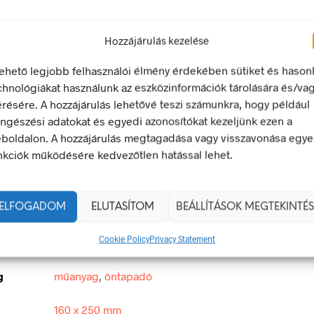
Hozzájárulás kezelése
LEÍRÁS
TOVÁBBI INFORMÁCIÓK
lehető legjobb felhasználói élmény érdekében sütiket és hason
chnológiákat használunk az eszközinformációk tárolására és/va
érésére. A hozzájárulás lehetővé teszi számunkra, hogy például
ngészési adatokat és egyedi azonosítókat kezeljünk ezen a
 padlózat! Botlásveszély!
boldalon. A hozzájárulás megtagadása vagy visszavonása egye
tető jel olyan biztonsági jel, amely valamely veszélyforrásra hívj
nkciók működésére kedvezőtlen hatással lehet.
egfelel a 2/1998. (I. 16.) MüM rendelet a munkahelyen alkalma
 és egészségvédelmi jelzésekről szóló jogszabálynak
ELFOGADOM
ELUTASÍTOM
BEÁLLÍTÁSOK MEGTEKINTÉS
Cookie Policy
Privacy Statement
160 × 250 mm
g
műanyag
,
öntapadó
160 x 250 mm