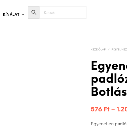
KÍNÁLAT
KEZDŐLAP
/
FIGYELMEZ
Egyen
padló
Botlás
576
Ft
–
1.
Egyenetlen padlóz