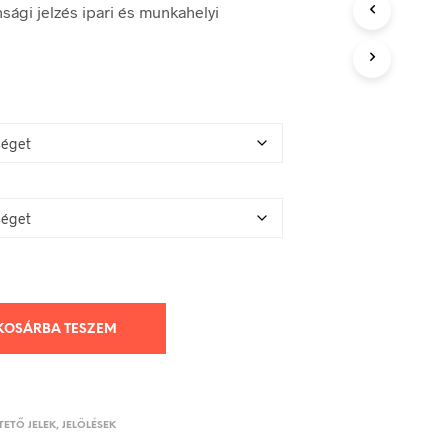
-
sági jelzés ipari és munkahelyi
1.200 Ft
KOSÁRBA TESZEM
ETŐ JELEK, JELÖLÉSEK