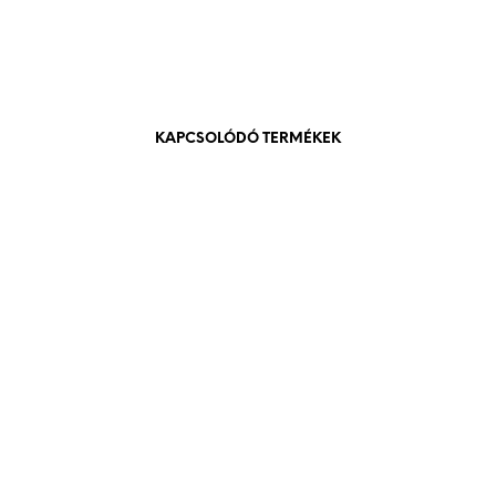
KAPCSOLÓDÓ TERMÉKEK
840
Ft
bruttó (nettó:
661
Ft
)
KOSÁRBA TESZEM
3.000
Ft
bruttó (nettó:
2.362
Ft
)
KOSÁRBA TESZEM