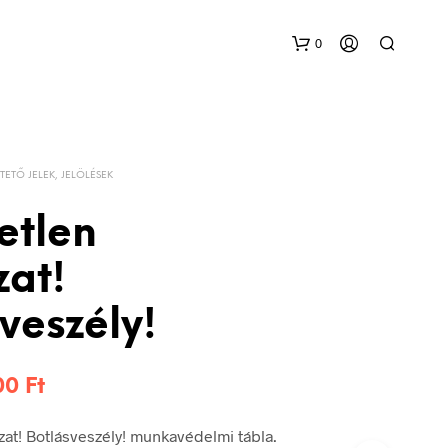
0
TETŐ JELEK, JELÖLÉSEK
etlen
zat!
veszély!
Ártartomány:
200
Ft
576 Ft
at! Botlásveszély! munkavédelmi tábla.