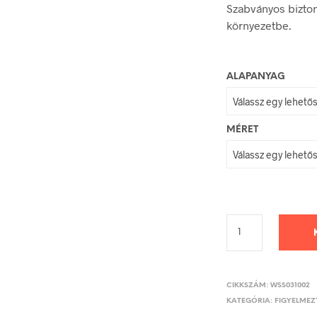
Szabványos bizton
környezetbe.
ALAPANYAG
MÉRET
CIKKSZÁM:
WSS031002
KATEGÓRIA:
FIGYELMEZT