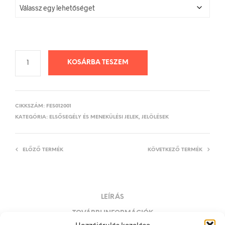
KOSÁRBA TESZEM
CIKKSZÁM:
FES012001
KATEGÓRIA:
ELSŐSEGÉLY ÉS MENEKÜLÉSI JELEK, JELÖLÉSEK
ELŐZŐ TERMÉK
KÖVETKEZŐ TERMÉK
LEÍRÁS
TOVÁBBI INFORMÁCIÓK
Hozzájárulás kezelése