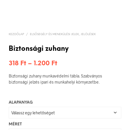
KEZDŐLAP
/
ELSŐSEGÉLY ÉS MENEKÜLÉSI JELEK, JELÖLÉSEK
Biztonsági zuhany
Ártartomány:
318
Ft
–
1.200
Ft
318 Ft
Biztonsági zuhany munkavédelmi tábla. Szabványos
-
biztonsági jelzés ipari és munkahelyi környezetbe.
1.200 Ft
ALAPANYAG
MÉRET