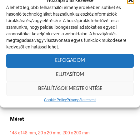
Biztonsági zuhany
A lehető legjobb felhasználói élmény érdekében sütiket és
hasonló technológiákat használunk az eszközinformációk
Az elsősegély- vagy menekülési jel olyan biztonsági jel, amely
tárolására és/vagy elérésére. A hozzájárulás lehetővé teszi
a vészkijárat helyét, az elsősegélynyújtó helyre vezető utat
számunkra, hogy például böngészési adatokat és egyedi
vagy valamilyen mentési eszköz elhelyezését jelzi.
azonosítókat kezeljünk ezen a weboldalon. A hozzájárulás
A termék megfelel a 2/1998. (I. 16.) MüM rendelet a
megtagadása vagy visszavonása egyes funkciók működésére
munkahelyen alkalmazandó biztonsági és egészségvédelmi
kedvezőtlen hatással lehet.
jelzésekről szóló jogszabálynak.
ELFOGADOM
Méretek
ELUTASÍTOM
20 × 20 mm
BEÁLLÍTÁSOK MEGTEKINTÉSE
Alapanyag
Cookie Policy
Privacy Statement
műanyag
,
öntapadó
Méret
148 x 148 mm
,
20 x 20 mm
,
200 x 200 mm