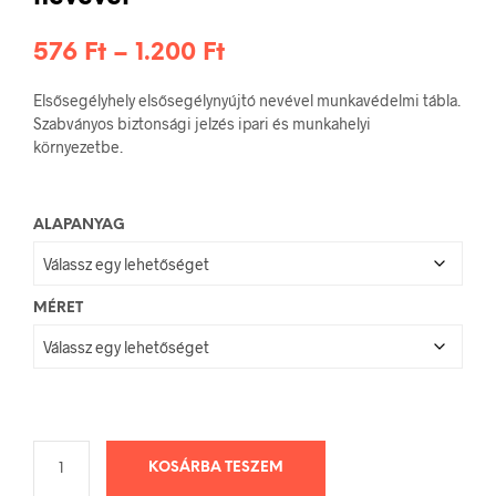
Ártartomány:
576
Ft
–
1.200
Ft
576 Ft
Elsősegélyhely elsősegélynyújtó nevével munkavédelmi tábla.
-
Szabványos biztonsági jelzés ipari és munkahelyi
környezetbe.
1.200 Ft
ALAPANYAG
MÉRET
KOSÁRBA TESZEM