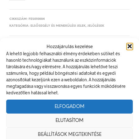
CIKKSZÁM:
FES010004
KATEGÓRIA:
ELSŐSEGÉLY ÉS MENEKÜLÉSI JELEK, JELÖLÉSEK
Hozzájárulás kezelése
ELŐZŐ TERMÉK
KÖVETKEZŐ TERMÉK
A lehető legjobb felhasználói élmény érdekében sütiket és
hasonló technológiákat használunk az eszközinformációk
tárolására és/vagy elérésére. A hozzájárulás lehetővé teszi
számunkra, hogy például böngészési adatokat és egyedi
LEÍRÁS
azonosítókat kezeljünk ezen a weboldalon. A hozzájárulás
TOVÁBBI INFORMÁCIÓK
megtagadása vagy visszavonása egyes funkciók működésére
kedvezőtlen hatással lehet.
Elsősegélyhely elsősegélynyújtó nevével
ELFOGADOM
Az elsősegély- vagy menekülési jel olyan biztonsági jel, amely
a vészkijárat helyét, az elsősegélynyújtó helyre vezető utat
ELUTASÍTOM
vagy valamilyen mentési eszköz elhelyezését jelzi.
A termék megfelel a 2/1998. (I. 16.) MüM rendelet a
BEÁLLÍTÁSOK MEGTEKINTÉSE
munkahelyen alkalmazandó biztonsági és egészségvédelmi