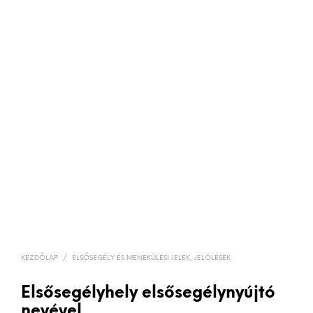
KEZDŐLAP
/
ELSŐSEGÉLY ÉS MENEKÜLÉSI JELEK, JELÖLÉSEK
Elsősegélyhely elsősegélynyújtó
nevével