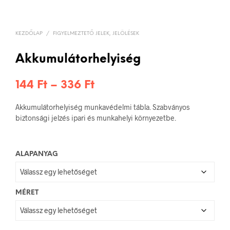
KEZDŐLAP
/
FIGYELMEZTETŐ JELEK, JELÖLÉSEK
Akkumulátorhelyiség
Ártartomány:
144
Ft
–
336
Ft
144 Ft
Akkumulátorhelyiség munkavédelmi tábla. Szabványos
-
biztonsági jelzés ipari és munkahelyi környezetbe.
336 Ft
ALAPANYAG
MÉRET