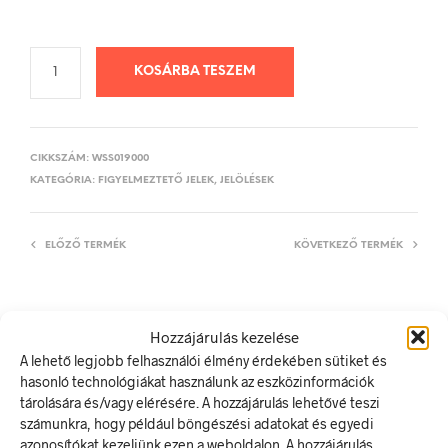
KOSÁRBA TESZEM
CIKKSZÁM:
WSS019000
KATEGÓRIA:
FIGYELMEZTETŐ JELEK, JELÖLÉSEK
ELŐZŐ TERMÉK
KÖVETKEZŐ TERMÉK
Hozzájárulás kezelése
LEÍRÁS
A lehető legjobb felhasználói élmény érdekében sütiket és
TOVÁBBI INFORMÁCIÓK
hasonló technológiákat használunk az eszközinformációk
tárolására és/vagy elérésére. A hozzájárulás lehetővé teszi
Akkumulátorhelyiség
számunkra, hogy például böngészési adatokat és egyedi
azonosítókat kezeljünk ezen a weboldalon. A hozzájárulás