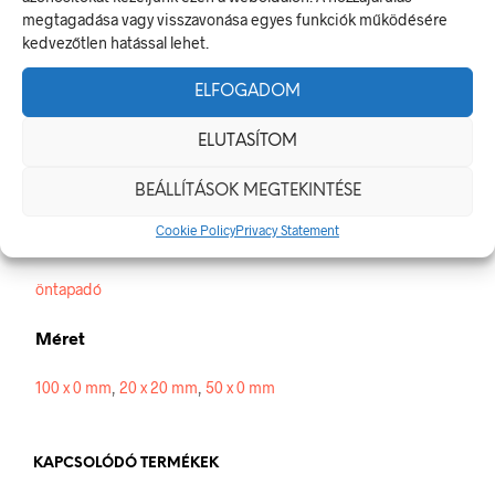
A figyelmeztető jel olyan biztonsági jel, amely valamely
megtagadása vagy visszavonása egyes funkciók működésére
veszélyforrásra hívja fel a figyelmet.
kedvezőtlen hatással lehet.
A termék megfelel a 2/1998. (I. 16.) MüM rendelet a
munkahelyen alkalmazandó biztonsági és egészségvédelmi
ELFOGADOM
jelzésekről szóló jogszabálynak
Méretek
ELUTASÍTOM
20 × 20 mm
BEÁLLÍTÁSOK MEGTEKINTÉSE
Cookie Policy
Privacy Statement
Alapanyag
öntapadó
Méret
100 x 0 mm
,
20 x 20 mm
,
50 x 0 mm
KAPCSOLÓDÓ TERMÉKEK