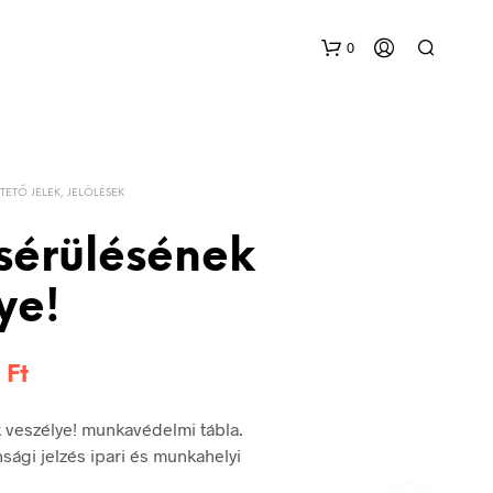
0
TETŐ JELEK, JELÖLÉSEK
sérülésének
ye!
Ártartomány:
6
Ft
144 Ft
 veszélye! munkavédelmi tábla.
-
sági jelzés ipari és munkahelyi
336 Ft