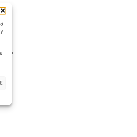
ló
gy
a fel a
s
zandó
E