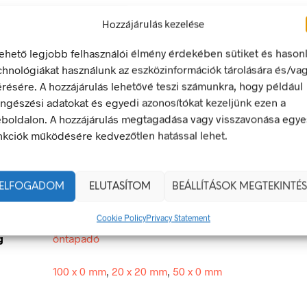
Hozzájárulás kezelése
LEÍRÁS
TOVÁBBI INFORMÁCIÓK
lehető legjobb felhasználói élmény érdekében sütiket és hason
chnológiákat használunk az eszközinformációk tárolására és/va
érésére. A hozzájárulás lehetővé teszi számunkra, hogy például
ülésének veszélye!
ngészési adatokat és egyedi azonosítókat kezeljünk ezen a
tető jel olyan biztonsági jel, amely valamely veszélyforrásra hívj
boldalon. A hozzájárulás megtagadása vagy visszavonása egye
nkciók működésére kedvezőtlen hatással lehet.
egfelel a 2/1998. (I. 16.) MüM rendelet a munkahelyen alkalma
 és egészségvédelmi jelzésekről szóló jogszabálynak
ELFOGADOM
ELUTASÍTOM
BEÁLLÍTÁSOK MEGTEKINTÉS
20 × 20 mm
Cookie Policy
Privacy Statement
g
öntapadó
100 x 0 mm
,
20 x 20 mm
,
50 x 0 mm