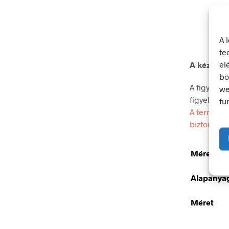
A 
te
el
A kéz sér
bö
A figyelmez
we
figyelmet.
fu
A termék m
biztonsági
Méretek
Alapanya
Méret