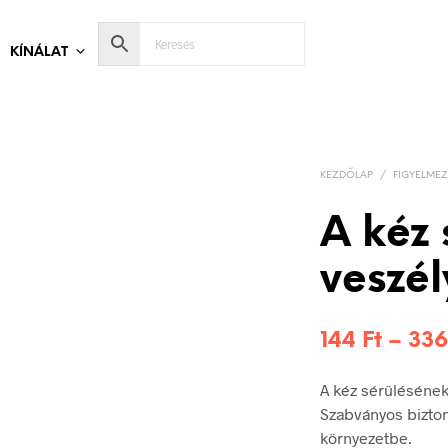
KÍNÁLAT
KEZDŐLAP
/
FIGYELMEZ
A kéz 
veszél
144
Ft
–
33
A kéz sérülésének
Szabványos bizton
környezetbe.