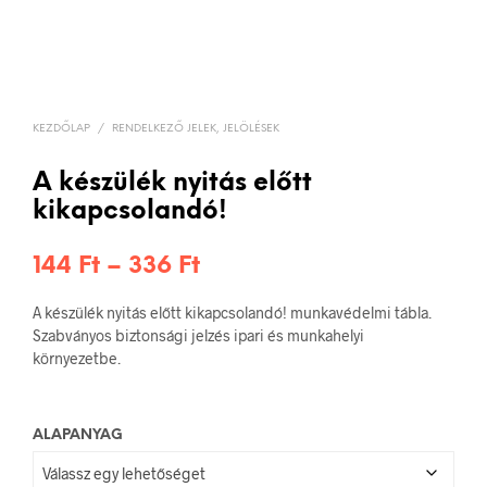
KEZDŐLAP
/
RENDELKEZŐ JELEK, JELÖLÉSEK
A készülék nyitás előtt
kikapcsolandó!
Ártartomány:
144
Ft
–
336
Ft
144 Ft
A készülék nyitás előtt kikapcsolandó! munkavédelmi tábla.
-
Szabványos biztonsági jelzés ipari és munkahelyi
környezetbe.
336 Ft
ALAPANYAG