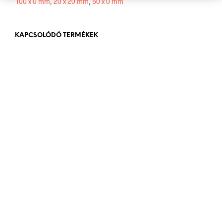
100 x 0 mm
,
20 x 20 mm
,
50 x 0 mm
KAPCSOLÓDÓ TERMÉKEK
10.056
Ft
bruttó (nettó:
7.918
Ft
)
KOSÁRBA TESZEM
Ártartomány:
576
Ft
–
1.200
Ft