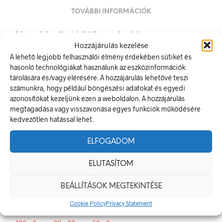
TOVÁBBI INFORMÁCIÓK
A készülék nyitás előtt kikapcsolandó!
Hozzájárulás kezelése
A rendelkező jel olyan biztonsági jel, amely meghatározott
A lehető legjobb felhasználói élmény érdekében sütiket és
magatartást ír elő.
hasonló technológiákat használunk az eszközinformációk
A termék megfelel a 2/1998. (I. 16.) MüM rendelet a
tárolására és/vagy elérésére. A hozzájárulás lehetővé teszi
munkahelyen alkalmazandó biztonsági és egészségvédelmi
számunkra, hogy például böngészési adatokat és egyedi
jelzésekről szóló jogszabálynak
azonosítókat kezeljünk ezen a weboldalon. A hozzájárulás
megtagadása vagy visszavonása egyes funkciók működésére
Méretek
kedvezőtlen hatással lehet.
20 × 20 mm
ELFOGADOM
Alapanyag
ELUTASÍTOM
öntapadó
BEÁLLÍTÁSOK MEGTEKINTÉSE
Méret
Cookie Policy
Privacy Statement