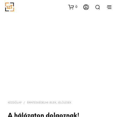
0
KEZDŐLAP
/
ÉRINTÉSVÉDELMI JELEK, JELÖLÉSEK
A hálózaton dolgoznak!