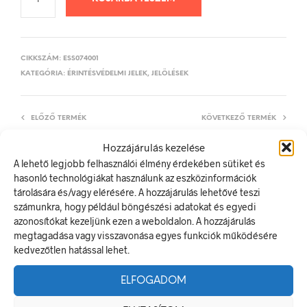
CIKKSZÁM:
ESS074001
KATEGÓRIA:
ÉRINTÉSVÉDELMI JELEK, JELÖLÉSEK
ELŐZŐ TERMÉK
KÖVETKEZŐ TERMÉK
Hozzájárulás kezelése
A lehető legjobb felhasználói élmény érdekében sütiket és
hasonló technológiákat használunk az eszközinformációk
LEÍRÁS
tárolására és/vagy elérésére. A hozzájárulás lehetővé teszi
TOVÁBBI INFORMÁCIÓK
számunkra, hogy például böngészési adatokat és egyedi
azonosítókat kezeljünk ezen a weboldalon. A hozzájárulás
megtagadása vagy visszavonása egyes funkciók működésére
A hálózaton dolgoznak! Bekapcsolni tilos!
kedvezőtlen hatással lehet.
A villamos energia bármely modern létesítmény létfontosságú
része, de a véletlen érintkezés halálos következményekkel
ELFOGADOM
járhat. Éppen ezért fontos, hogy az elektromos biztonsági
jelölések minden olyan helyen kihelyezésre kerüljenek ahol