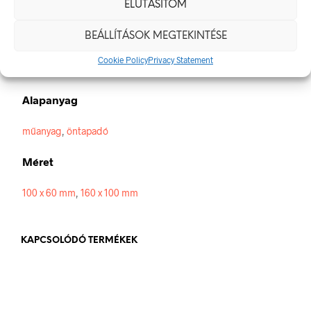
ELUTASÍTOM
elektromos veszély van jelen.
Méretek
BEÁLLÍTÁSOK MEGTEKINTÉSE
Cookie Policy
Privacy Statement
100 × 60 mm
Alapanyag
műanyag
,
öntapadó
Méret
100 x 60 mm
,
160 x 100 mm
KAPCSOLÓDÓ TERMÉKEK