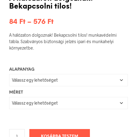
Bekapcsolni tilos!
Ártartomány:
84
Ft
–
576
Ft
84 Ft
A hálózaton dolgoznak! Bekapcsolni tilos! munkavédelmi
-
tábla. Szabványos biztonsági jelzés ipari és munkahelyi
környezetbe.
576 Ft
ALAPANYAG
MÉRET
KOSÁRBA TESZEM