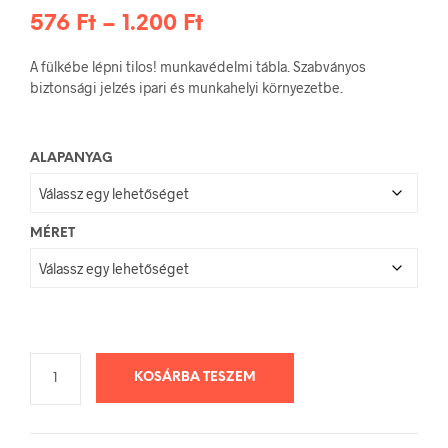
Ártartomány:
576
Ft
–
1.200
Ft
576 Ft
A fülkébe lépni tilos! munkavédelmi tábla. Szabványos
-
biztonsági jelzés ipari és munkahelyi környezetbe.
1.200 Ft
ALAPANYAG
MÉRET
KOSÁRBA TESZEM