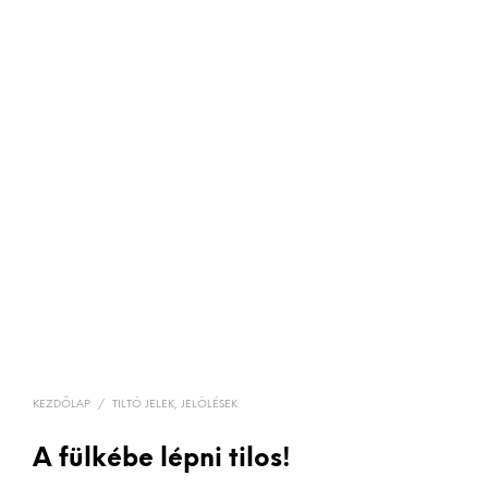
KEZDŐLAP
/
TILTÓ JELEK, JELÖLÉSEK
A fülkébe lépni tilos!