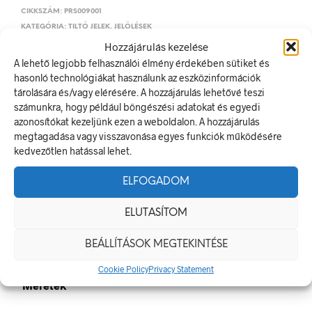
CIKKSZÁM:
PRS009001
KATEGÓRIA:
TILTÓ JELEK, JELÖLÉSEK
Hozzájárulás kezelése
A lehető legjobb felhasználói élmény érdekében sütiket és
ELŐZŐ TERMÉK
KÖVETKEZŐ TERMÉK
hasonló technológiákat használunk az eszközinformációk
tárolására és/vagy elérésére. A hozzájárulás lehetővé teszi
számunkra, hogy például böngészési adatokat és egyedi
azonosítókat kezeljünk ezen a weboldalon. A hozzájárulás
megtagadása vagy visszavonása egyes funkciók működésére
LEÍRÁS
kedvezőtlen hatással lehet.
TOVÁBBI INFORMÁCIÓK
ELFOGADOM
A fülkébe lépni tilos!
ELUTASÍTOM
A tiltó jel olyan biztonsági jel, amely veszélyes magatartást tilt.
A termék megfelel a 2/1998. (I. 16.) MüM rendelet a
munkahelyen alkalmazandó biztonsági és egészségvédelmi
BEÁLLÍTÁSOK MEGTEKINTÉSE
jelzésekről szóló jogszabálynak
Cookie Policy
Privacy Statement
Méretek